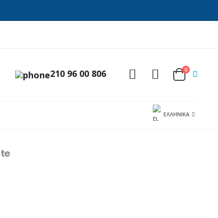
0
210 96 00 806
ΕΛΛΗΝΙΚΆ
te