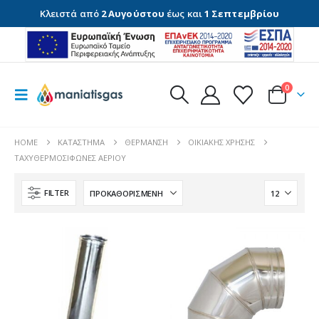
Κλειστά από
2 Αυγούστου
έως και
1 Σεπτεμβρίου
0
HOME
ΚΑΤΆΣΤΗΜΑ
ΘΈΡΜΑΝΣΗ
ΟΙΚΙΑΚΉΣ ΧΡΉΣΗΣ
ΤΑΧΥΘΕΡΜΟΣΊΦΩΝΕΣ ΑΕΡΊΟΥ
FILTER