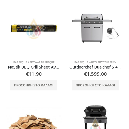
BARBEQUE
,
ΑΞΕΣΟΥΆΡ BARBEQUE
BARBEQUE
,
ΨΗΣΤΑΡΙΈΣ ΥΓΡΑΕΡΊΟΥ
NoStik BBQ Grill Sheet Αντικολλητική Μεμβράνη Ψησίματος Επαναχρησιμοποιούμενη 40 x 50 cm
Outdoorchef Dualchef S 425 G Ψησταριά Υγραερίου & Δώρο Θερμόμετρο Outdoorchef Gourmet Check(ΕΚΘΕΣΙΑΚΟ)
€
11,90
€
1.599,00
ΠΡΟΣΘΉΚΗ ΣΤΟ ΚΑΛΆΘΙ
ΠΡΟΣΘΉΚΗ ΣΤΟ ΚΑΛΆΘΙ