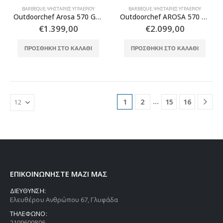
BARBEQUE
,
ΨΗΣΤΑΡΙΈΣ ΥΓΡΑΕΡΊΟΥ
BARBEQUE
,
ΨΗΣΤΑΡΙΈΣ ΥΓΡΑΕΡΊΟΥ
Outdoorchef Arosa 570 G Evo BLACK +Μαντεμένια σχάρα ψησταριά υγραερίου
Outdoorchef AROSA 570 G EVO PLUS BLACK
€
1.399,00
€
2.099,00
ΠΡΟΣΘΉΚΗ ΣΤΟ ΚΑΛΆΘΙ
ΠΡΟΣΘΉΚΗ ΣΤΟ ΚΑΛΆΘΙ
…
1
2
15
16
ΕΠΙΚΟΙΝΩΝΗΣΤΕ ΜΑΖΙ ΜΑΣ
ΔΙΕΥΘΥΝΣΗ:
Ελευθέρου Ανθρώπου 67, Γλυφάδα
ΤΗΛΕΦΩΝΟ:
2109600806