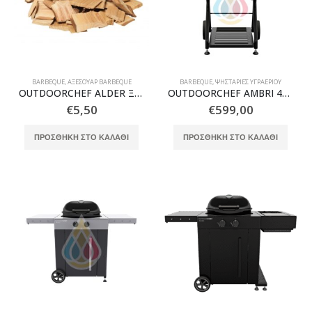
BARBEQUE
,
ΑΞΕΣΟΥΆΡ BARBEQUE
BARBEQUE
,
ΨΗΣΤΑΡΙΈΣ ΥΓΡΑΕΡΊΟΥ
OUTDOORCHEF ALDER Ξύλα Καπνίσματος – Σκλήθρα
OUTDOORCHEF AMBRI 480 G EVO BBQ Ψησταριά Υγραερίου
€
5,50
€
599,00
ΠΡΟΣΘΉΚΗ ΣΤΟ ΚΑΛΆΘΙ
ΠΡΟΣΘΉΚΗ ΣΤΟ ΚΑΛΆΘΙ