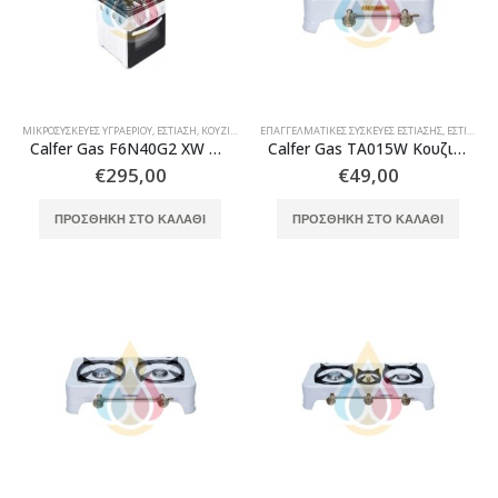
ΜΙΚΡΟΣΥΣΚΕΥΈΣ ΥΓΡΑΕΡΊΟΥ
,
ΕΣΤΊΑΣΗ
,
ΚΟΥΖΊΝΕΣ & ΦΟΎΡΝΟΙ
ΕΠΑΓΓΕΛΜΑΤΙΚΈΣ ΣΥΣΚΕΥΈΣ ΕΣΤΊΑΣΗΣ
,
ΟΙΚΙΑΚΈΣ ΣΥΣΚΕΥΈΣ ΕΣΤΊΑΣΗΣ
,
ΕΣΤΊΑΣΗ
Calfer Gas F6N40G2 XW Φουρνάκι Υγραερίου 42 L
Calfer Gas TA015W Κουζινάκι υγραερίου ταχυγκάζ λευκό 2 εστιών μεγάλη-μικρή
€
295,00
€
49,00
ΠΡΟΣΘΉΚΗ ΣΤΟ ΚΑΛΆΘΙ
ΠΡΟΣΘΉΚΗ ΣΤΟ ΚΑΛΆΘΙ