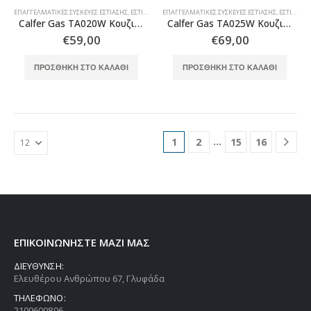
ΕΠΑΓΓΕΛΜΑΤΙΚΈΣ ΣΥΣΚΕΥΈΣ ΕΣΤΊΑΣΗΣ
,
ΕΣΤΊΑΣΗ
ΕΠΑΓΓΕΛΜΑΤΙΚΈΣ ΣΥΣΚΕΥΈΣ ΕΣΤΊΑΣΗΣ
,
ΕΣΤΊΑΣΗ
Calfer Gas TA020W Κουζινάκι υγραερίου ταχυγκάζ λευκό 2 εστιών μεγάλη-μεσαία
Calfer Gas TA025W Κουζινάκι υγραερίου ταχυγκάζ λευκό 3 εστιών μεγάλη-μεσαία-μικρή
€
59,00
€
69,00
ΠΡΟΣΘΉΚΗ ΣΤΟ ΚΑΛΆΘΙ
ΠΡΟΣΘΉΚΗ ΣΤΟ ΚΑΛΆΘΙ
…
1
2
15
16
ΕΠΙΚΟΙΝΩΝΗΣΤΕ ΜΑΖΙ ΜΑΣ
ΔΙΕΥΘΥΝΣΗ:
Ελευθέρου Ανθρώπου 67, Γλυφάδα
ΤΗΛΕΦΩΝΟ:
2109600806