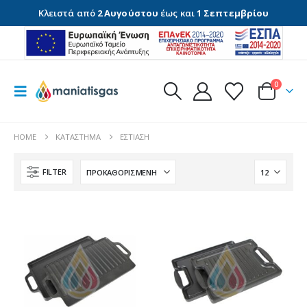
Κλειστά από
2 Αυγούστου
έως και
1 Σεπτεμβρίου
0
HOME
ΚΑΤΆΣΤΗΜΑ
ΕΣΤΊΑΣΗ
FILTER