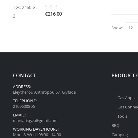
0
out of 5
€
216,00
Show:
CONTACT
PRODUCT 
ADDRESS:
Accessories
Eleytherou Anthropou 67, Glyfada
Gas Applia
TELEPHONE:
2109600806
Gas Connec
EMAIL:
Tools
maniatisgas@gmail.com
BBQ
WORKING DAYS/HOURS:
Mon. & Wed.: 08:30 - 14:30
Camping