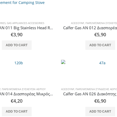
RIES
,
GAS APPLIANCES ACCESSORIES
ΑΞΕΣΟΥΆΡ
,
ΠΑΡΕΛΚΌΜΕΝΑ ΣΥΣΚΕΥΏ
Calfer Gas AN 011 Big Stainless Head Replacement for Camping Stove
€
3,90
€
5,90
ADD TO CART
ADD TO CART
Thermogatz ΕΣΤΙΕΣ ΑΕΡΙΟΥ TGC 4236 GL
0
out of 5
0
out of 5
€
147,00
€
147,00
Thermogatz ΕΣΤΙΕΣ ΑΕΡΙΟΥ TGC 6014 IX
Ρ
,
ΠΑΡΕΛΚΌΜΕΝΑ ΣΥΣΚΕΥΏΝ ΑΕΡΊΟΥ
ΑΞΕΣΟΥΆΡ
,
ΠΑΡΕΛΚΌΜΕΝΑ ΣΎΝΔΕΣΗΣ ΑΕΡΊ
Calfer Gas AN 014 Διασπορέας Μικρός Οικιακής Συσκευής Ορειχάλκινος
0
out of 5
0
out of 5
€
216,00
€
216,00
€
4,20
€
6,90
ADD TO CART
ADD TO CART
Thermogatz ΕΣΤΙΕΣ ΑΕΡΙΟΥ TGC 2460 GL