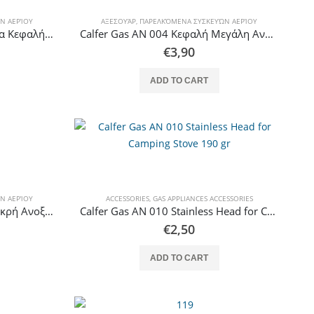
Ν ΑΕΡΊΟΥ
ΑΞΕΣΟΥΆΡ
,
ΠΑΡΕΛΚΌΜΕΝΑ ΣΥΣΚΕΥΏΝ ΑΕΡΊΟΥ
Calfer Gas AN 001 Μαντεμένια Κεφαλή Μικρή για Υψηλής Πίεσης Συσκευές Φ90mm
Calfer Gas AN 004 Κεφαλή Μεγάλη Ανοξείδωτη για Ελαφρού Τύπου Επιτραπέζιες Εστίες
€
3,90
ADD TO CART
Ν ΑΕΡΊΟΥ
ACCESSORIES
,
GAS APPLIANCES ACCESSORIES
Calfer Gas AN 006 Κεφαλή Μικρή Ανοξείδωτη για Ελαφρού Τύπου Επιτραπέζιες Εστίες
Calfer Gas AN 010 Stainless Head for Camping Stove 190 gr
€
2,50
ADD TO CART