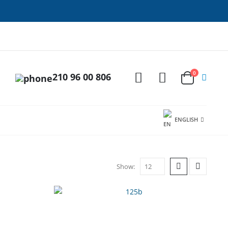
0
210 96 00 806
ENGLISH
Show: