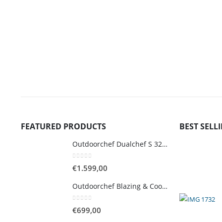
FEATURED PRODUCTS
BEST SELL
Outdoorchef Dualchef S 325 G BBQ LPG grill
0
out of 5
€
1.599,00
Outdoorchef Blazing & Cooking Zone Kit Plus for BBQ Grill Arosa Evo
0
out of 5
€
699,00