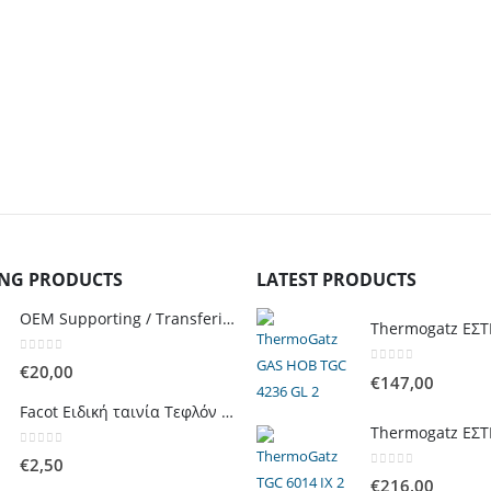
ING PRODUCTS
LATEST PRODUCTS
OEM Supporting / Transfering Base for Gas Cylinders of 10 & 13 Kg with wheels
0
out of 5
€
20,00
0
out of 5
€
147,00
Facot Ειδική ταινία Τεφλόν για στεγάνωση γραμμών αερίου 12m
0
out of 5
€
2,50
0
out of 5
€
216,00