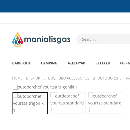
BARBEQUE
CAMPING
ΑΞΕΣΟΥΆΡ
ΕΣΤΊΑΣΗ
ΘΈΡ
HOME
SHOP
BBQ
,
BBQ ACCESSORIES
OUTDOORCHEF TRI