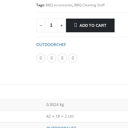
Tags:
BBQ accessories
,
BBQ Cleaning Stuff
ADD TO CART
OUTDOORCHEF
0,3024 kg
42 × 18 × 2 cm