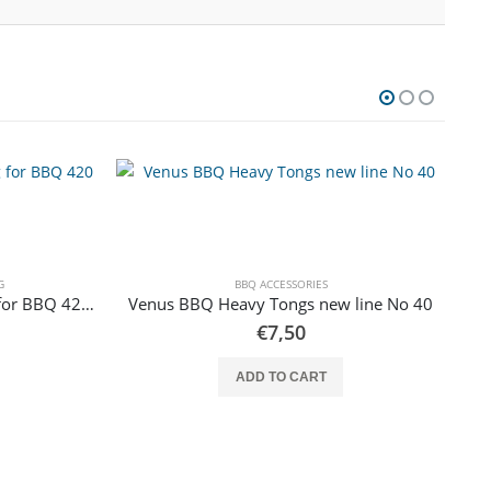
G
BBQ ACCESSORIES
OUTDOORCHEF Camping Bag for BBQ 420 G & City 420 G
Venus BBQ Heavy Tongs new line No 40
€
7,50
ADD TO CART