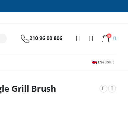
0
210 96 00 806
ENGLISH
e Grill Brush