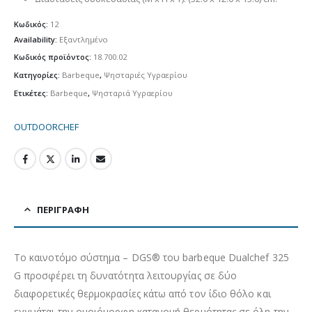
Κωδικός:
12
Availability:
Εξαντλημένο
Κωδικός προϊόντος:
18.700.02
Κατηγορίες:
Barbeque
,
Ψησταριές Υγραερίου
Ετικέτες:
Barbeque
,
Ψησταριά Υγραερίου
OUTDOORCHEF
ΠΕΡΙΓΡΑΦΉ
Το καινοτόμο σύστημα – DGS® του barbeque Dualchef 325
G προσφέρει τη δυνατότητα λειτουργίας σε δύο
διαφορετικές θερμοκρασίες κάτω από τον ίδιο θόλο και
εγγυάται την ομοιόμορφη κατανομή θερμότητας σε όλη την