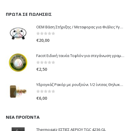
ΠΡΏΤΑ ΣΕ ΠΩΛΉΣΕΙΣ
OEM Βάση Στήριξης / Μεταφορας για Φιάλες Υγραερίου 10 kg & 13 kg με ροδάκια
0
out of 5
€
20,00
Facot Ειδική ταινία Τεφλόν για στεγάνωση γραμμών αερίου 12m
0
out of 5
€
2,50
Υδρογκάζ Ρακόρ με ρουξούνι 1/2 ίντσας Θηλυκό Δεξιόστροφο για σύνδεση συσκευών με λάστιχο υγραερίου 8mm
0
out of 5
€
6,00
ΝΈΑ ΠΡΟΪΌΝΤΑ
Thermogatz ΕΣΤΙΕΣ ΑΕΡΙΟΥ TGC 4236 GL