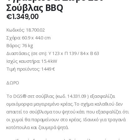
Σούβλας BBQ
€
1.349,00
Κωδικός: 18.700.02
Σχάρα: 60.9 x 44.0 cm
Βάρος: 76 kg
Διαστάσεις (σε cm): Υ 123 x Π 139 / 84 x Β 63
Ισχύς καυστήρα: 15.4 kW
Τιμή προϊόντος: 1449 €
ΔΩΡΟ
Το DGS® σετ σούβλας (κωδ. 14.331.09 ) εξασφαλίζει
ομοιόμορφα μαγειρεμένο κρέας.Το σχήμα καλαθιού δεν
απαιτεί το σούβλισμα του ψητού κάτι που εξασφαλίζει ότι
οι χυμοί θα παραμείνουν στο κρέας. Ιδανικό για τραγανά
κοτόπουλα και ζουμερά ψητά.