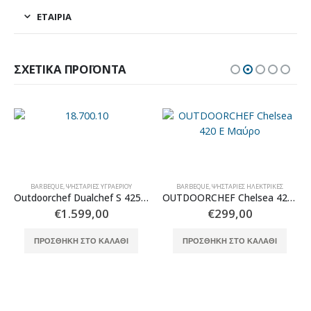
ΕΤΑΙΡΊΑ
ΣΧΕΤΙΚΆ ΠΡΟΪΌΝΤΑ
BARBEQUE
,
ΨΗΣΤΑΡΙΈΣ ΥΓΡΑΕΡΊΟΥ
BARBEQUE
,
ΨΗΣΤΑΡΙΈΣ ΗΛΕΚΤΡΙΚΈΣ
Outdoorchef Dualchef S 425 G Ψησταριά Υγραερίου & Δώρο Θερμόμετρο Outdoorchef Gourmet Check(ΕΚΘΕΣΙΑΚΟ)
OUTDOORCHEF Chelsea 420 E Μαύρο
€
1.599,00
€
299,00
ΠΡΟΣΘΉΚΗ ΣΤΟ ΚΑΛΆΘΙ
ΠΡΟΣΘΉΚΗ ΣΤΟ ΚΑΛΆΘΙ