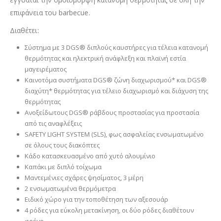
επιφάνεια του barbecue.
Διαθέτει:
Σύστημα με 3 DGS® διπλούς καυστήρες για τέλεια κατανομή
θερμότητας και ηλεκτρική ανάφλεξη και πλαϊνή εστία
μαγειρέματος
Καινοτόμα συστήματα DGS® ζώνη διαχωρισμού* και DGS®
διαχύτη* θερμότητας για τέλειο διαχωρισμό και διάχυση της
θερμότητας
Ανοξείδωτους DGS® ράβδους προστασίας για προστασία
από τις αναφλέξεις
SAFETY LIGHT SYSTEM (SLS), φως ασφαλείας ενσωματωμένο
σε όλους τους διακόπτες
Κάδο κατασκευασμένο από χυτό αλουμίνιο
Καπάκι με διπλό τοίχωμα
Μαντεμένιες σχάρες ψησίματος, 3 μέρη
2 ενσωματωμένα θερμόμετρα
Ειδικό χώρο για την τοποθέτηση των αξεσουάρ
4 ρόδες για εύκολη μετακίνηση, οι δύο ρόδες διαθέτουν