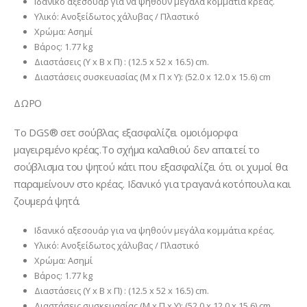
Ιδανικό αξεσουάρ για να ψηθούν μεγάλα κομμάτια κρέας.
Υλικό: Ανοξείδωτος χάλυβας / Πλαστικό
Χρώμα: Ασημί
Βάρος: 1.77 kg
Διαστάσεις (Υ x Β x Π) : (12.5 x 52 x 16.5) cm.
Διαστάσεις συσκευασίας (Μ x Π x Υ): (52.0 x 12.0 x 15.6) cm
ΔΩΡΟ
Το DGS® σετ σούβλας εξασφαλίζει ομοιόμορφα
μαγειρεμένο κρέας.Το σχήμα καλαθιού δεν απαιτεί το
σούβλισμα του ψητού κάτι που εξασφαλίζει ότι οι χυμοί θα
παραμείνουν στο κρέας. Ιδανικό για τραγανά κοτόπουλα και
ζουμερά ψητά.
Ιδανικό αξεσουάρ για να ψηθούν μεγάλα κομμάτια κρέας.
Υλικό: Ανοξείδωτος χάλυβας / Πλαστικό
Χρώμα: Ασημί
Βάρος: 1.77 kg
Διαστάσεις (Υ x Β x Π) : (12.5 x 52 x 16.5) cm.
Διαστάσεις συσκευασίας (Μ x Π x Υ): (52.0 x 12.0 x 15.6) cm.