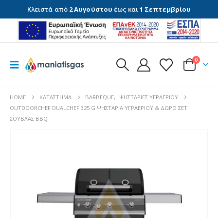
Κλειστά από
2 Αυγούστου
έως και
1 Σεπτεμβρίου
0
HOME
ΚΑΤΆΣΤΗΜΑ
BARBEQUE
,
ΨΗΣΤΑΡΙΈΣ ΥΓΡΑΕΡΊΟΥ
OUTDOORCHEF DUALCHEF 325 G ΨΗΣΤΑΡΙΆ ΥΓΡΑΕΡΊΟΥ & ΔΏΡΟ ΣΈΤ
ΣΟΎΒΛΑΣ BBQ