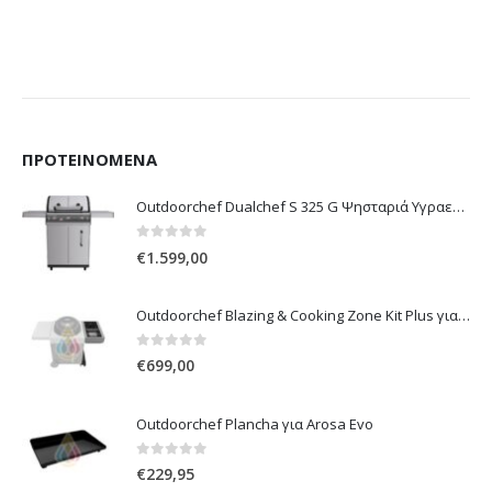
ΠΡΟΤΕΙΝΌΜΕΝΑ
Outdoorchef Dualchef S 325 G Ψησταριά Υγραερίου
0
out of 5
€
1.599,00
Outdoorchef Blazing & Cooking Zone Kit Plus για Ψησταριά Arosa Evo
0
out of 5
€
699,00
Outdoorchef Plancha για Arosa Evo
0
out of 5
€
229,95