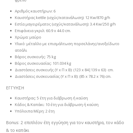
φρένο
Αριθμός καυστήρων: 6
Καυστήρας kettle (ισχύς/κατανάλωση): 12 Kw/870 g/h
Εστία μαγειρέματος (ισχύς/κατανάλωση): 3.4 Kw/250 g/h
Επιφάνεια γκριλ: 60.9 x 44.0 cm.
Χρώμα: μαύρο
Υλικό: μέταλλο με επισμάλτωση πορσελάνης/ανοξείδωτο
ατσάλι
Βάρος συσκευής: 75 kg
Βάρος συσκευασίας: 101.034 kg
Διαστάσεις συσκευής (Υ x Π x Β): (123 x 84|139 x 63) cm.
Διαστάσεις συσκευασίας (Υ x Π x Β): (85 x 78.2 x 76) cm.
ΕΓΓΥΗΣΗ
Καυστήρας: 5 έτη για διάβρωση ή καύση
Κάδος & Καπάκι: 10 έτη για διάβρωση ή καύση
Υπόλοιπα Μέρη: 2 έτη
Bonus: 2 επιπλέον έτη εγγύηση για τον καυστήρα, τον κάδο
& το καπάκι