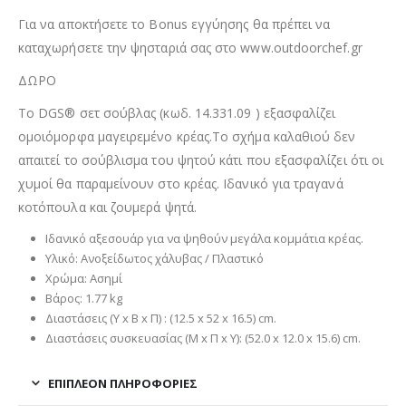
Για να αποκτήσετε το Bonus εγγύησης θα πρέπει να
καταχωρήσετε την ψησταριά σας στο www.outdoorchef.gr
ΔΩΡΟ
Το DGS® σετ σούβλας (κωδ. 14.331.09 ) εξασφαλίζει
ομοιόμορφα μαγειρεμένο κρέας.Το σχήμα καλαθιού δεν
απαιτεί το σούβλισμα του ψητού κάτι που εξασφαλίζει ότι οι
χυμοί θα παραμείνουν στο κρέας. Ιδανικό για τραγανά
κοτόπουλα και ζουμερά ψητά.
Ιδανικό αξεσουάρ για να ψηθούν μεγάλα κομμάτια κρέας.
Υλικό: Ανοξείδωτος χάλυβας / Πλαστικό
Χρώμα: Ασημί
Βάρος: 1.77 kg
Διαστάσεις (Υ x Β x Π) : (12.5 x 52 x 16.5) cm.
Διαστάσεις συσκευασίας (Μ x Π x Υ): (52.0 x 12.0 x 15.6) cm.
ΕΠΙΠΛΈΟΝ ΠΛΗΡΟΦΟΡΊΕΣ