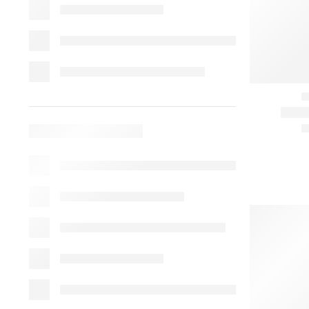
ΕΠΙΚΟΙΝΩΝΗΣΤΕ ΜΑΖΙ ΜΑΣ
ΚΑΤΗΓΟΡΙ
ΔΙΕΥΘΥΝΣΗ:
Barbeque
Ελευθέρου Ανθρώπου 67, Γλυφάδα
Camping
ΤΗΛΕΦΩΝΟ:
2109600806
Uncategorize
EMAIL:
Αξεσουάρ
maniatisgas@gmail.com
Εστίαση