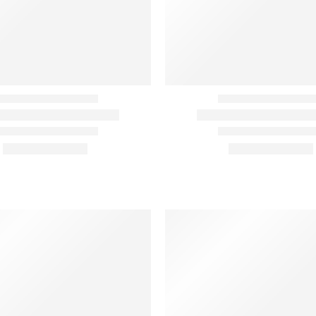
ΕΣ ΠΡΟΙΟΝΤΩΝ
ΚΑΤΑΣΤΗΜΑ
Ο λογαριασμός μου
Καλάθι
d
Αγαπημένα
Ταμείο