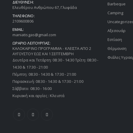
ΔΙΕΥΘΥΝΣΗ:
Barbeque
Ελευθέρου Ανθρώπου 67, Γλυφάδα
Camping
ΤΗΛΕΦΩΝΟ:
2109600806
Uncategorize
EMAIL:
Αξεσουάρ
maniatisgas@gmail.com
Εστίαση
ΩΡΑΡΙΟ ΛΕΙΤΟΥΡΓΙΑΣ:
ΚΑΛΟΚΑΙΡΙΝΟ ΠΡΟΓΡΑΜΜΑ - ΚΛΕΙΣΤΑ ΑΠΟ 2
Θέρμανση
ΑΥΓΟΥΣΤΟΥ ΕΩΣ ΚΑΙ 1 ΣΕΠΤΕΜΒΡΗ
Φιάλες Υγραε
Δευτέρα και Τετάρτη: 08:30 - 14:30 Τρίτη: 08:30 -
14:30 & 17:30 - 21:00
Πέμπτη: 08:30 - 14:30 & 17:30 - 21:00
Παρασκευή: 08:30 - 14:30 & 17:30 - 21:00
Σάββατο: 08:30 - 16:00
Κυριακή και αργίες : Κλειστά