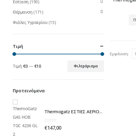
Εστίαση
(190)
Θέρμανση
(171)
Π
Φιάλες Υγραερίου
(15)
Τιμή
Εμφάνιση:
Τιμή:
€0
—
€10
Φιλτράρισμα
Ελάχιστη
Μέγιστη
τιμή
τιμή
Προτεινόμενα
Thermogatz ΕΣΤΙΕΣ ΑΕΡΙΟΥ TGC 4236 GL
Thermogatz ΕΣΤΙΕΣ ΑΕΡΙΟΥ TGC 4236 GL
0
out of 5
€
147,00