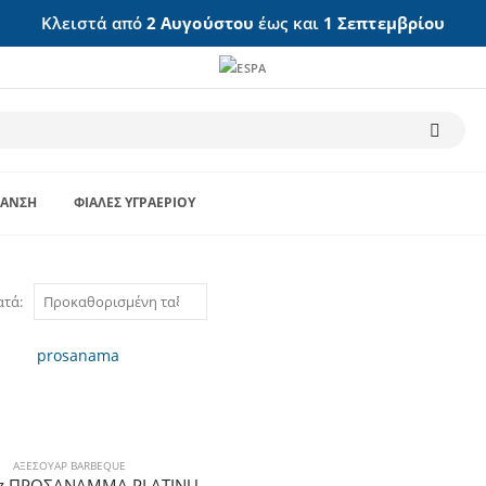
Κλειστά από
2 Αυγούστου
έως και
1 Σεπτεμβρίου
ΑΝΣΗ
ΦΙΆΛΕΣ ΥΓΡΑΕΡΊΟΥ
ατά:
ΑΞΕΣΟΥΆΡ BARBEQUE
Thermogatz ΠΡΟΣΑΝΑΜΜΑ PLATINUM FIRE 48 ΚΥΒΟΙ