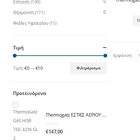
Εστίαση
(190)
Θέρμανση
(171)
Π
Φιάλες Υγραερίου
(15)
Τιμή
Εμφάνιση:
Τιμή:
€0
—
€10
Φιλτράρισμα
Ελάχιστη
Μέγιστη
τιμή
τιμή
Προτεινόμενα
Thermogatz ΕΣΤΙΕΣ ΑΕΡΙΟΥ TGC 4236 GL
Thermogatz ΕΣΤΙΕΣ ΑΕΡΙΟΥ TGC 4236 GL
0
out of 5
€
147,00