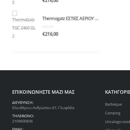
€
216,00
Thermogatz ΕΣΤΙΕΣ ΑΕΡΙΟΥ TGC 2460 GL
Thermogatz ΕΣΤΙΕΣ ΑΕΡΙΟΥ TGC 2460 GL
0
out of 5
€
216,00
ΕΠΙΚΟΙΝΩΝΗΣΤΕ ΜΑΖΙ ΜΑΣ
ΚΑΤΗΓΟΡΙ
ΔΙΕΥΘΥΝΣΗ:
Barbeque
Ελευθέρου Ανθρώπου 67, Γλυφάδα
Camping
ΤΗΛΕΦΩΝΟ:
2109600806
Uncategorize
EMAIL: