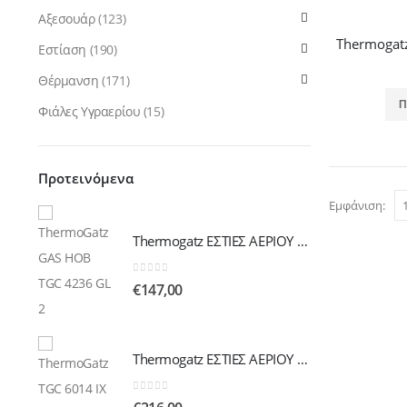
Αξεσουάρ
(123)
Εστίαση
(190)
Θέρμανση
(171)
Π
Φιάλες Υγραερίου
(15)
Προτεινόμενα
Εμφάνιση:
Thermogatz ΕΣΤΙΕΣ ΑΕΡΙΟΥ TGC 4236 GL
Thermogatz ΕΣΤΙΕΣ ΑΕΡΙΟΥ TGC 4236 GL
0
out of 5
€
147,00
Thermogatz ΕΣΤΙΕΣ ΑΕΡΙΟΥ TGC 6014 IX
Thermogatz ΕΣΤΙΕΣ ΑΕΡΙΟΥ TGC 6014 IX
0
out of 5