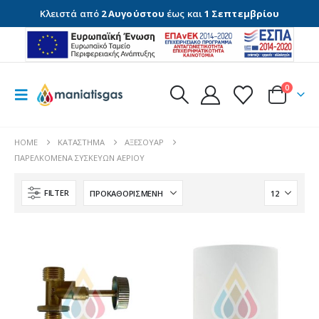
Κλειστά από
2 Αυγούστου
έως και
1 Σεπτεμβρίου
0
HOME
ΚΑΤΆΣΤΗΜΑ
ΑΞΕΣΟΥΆΡ
ΠΑΡΕΛΚΌΜΕΝΑ ΣΥΣΚΕΥΏΝ ΑΕΡΊΟΥ
FILTER