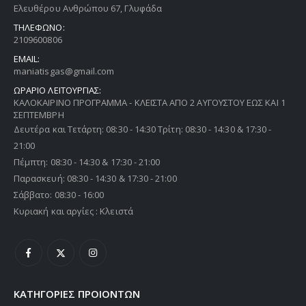
Ελευθέρου Ανθρώπου 67, Γλυφάδα
Thermogatz ΕΣΤΙΕΣ ΑΕΡΙΟΥ TGC 6014 IX
ΤΗΛΕΦΩΝΟ:
2109600806
EMAIL:
0
out of 5
0
out of 5
€
216,00
€
216,00
maniatisgas@gmail.com
ΩΡΑΡΙΟ ΛΕΙΤΟΥΡΓΙΑΣ:
Thermogatz ΕΣΤΙΕΣ ΑΕΡΙΟΥ TGC 2460 GL
ΚΑΛΟΚΑΙΡΙΝΟ ΠΡΟΓΡΑΜΜΑ - ΚΛΕΙΣΤΑ ΑΠΟ 2 ΑΥΓΟΥΣΤΟΥ ΕΩΣ ΚΑΙ 1
ΣΕΠΤΕΜΒΡΗ
0
out of 5
0
out of 5
€
216,00
€
216,00
Δευτέρα και Τετάρτη: 08:30 - 14:30 Τρίτη: 08:30 - 14:30 & 17:30 -
21:00
Πέμπτη: 08:30 - 14:30 & 17:30 - 21:00
Παρασκευή: 08:30 - 14:30 & 17:30 - 21:00
Σάββατο: 08:30 - 16:00
Κυριακή και αργίες : Κλειστά
ΚΑΤΗΓΟΡΙΕΣ ΠΡΟΙΟΝΤΩΝ