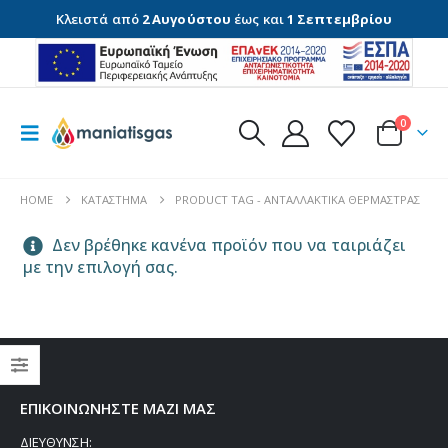
Κλειστά από
2 Αυγούστου
έως και
1 Σεπτεμβρίου
0
HOME
ΚΑΤΆΣΤΗΜΑ
PRODUCT TAG -
ΑΝΤΑΛΛΑΚΤΙΚΆ ΘΕΡΜΆΣΤΡΑΣ
Δεν βρέθηκε κανένα προϊόν που να ταιριάζει
με την επιλογή σας.
Thermogatz ΕΣΤΙΕΣ ΑΕΡΙΟΥ TGC 4236 GL
ΕΠΙΚΟΙΝΩΝΗΣΤΕ ΜΑΖΙ ΜΑΣ
0
out of 5
0
out of 5
€
147,00
€
147,00
ΔΙΕΥΘΥΝΣΗ: