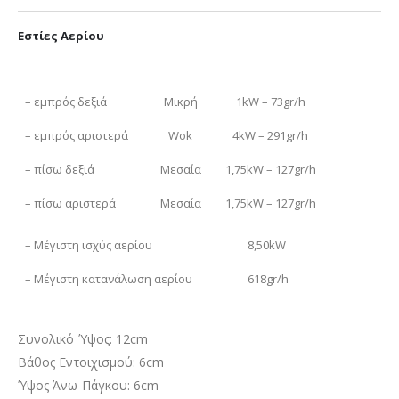
Εστίες Αερίου
– εμπρός δεξιά
Μικρή
1kW – 73gr/h
– εμπρός αριστερά
Wok
4kW – 291gr/h
– πίσω δεξιά
Μεσαία
1,75kW – 127gr/h
– πίσω αριστερά
Μεσαία
1,75kW – 127gr/h
– Μέγιστη ισχύς αερίου
8,50kW
– Μέγιστη κατανάλωση αερίου
618gr/h
Συνολικό Ύψος: 12cm
Βάθος Εντοιχισμού: 6cm
Ύψος Άνω Πάγκου: 6cm