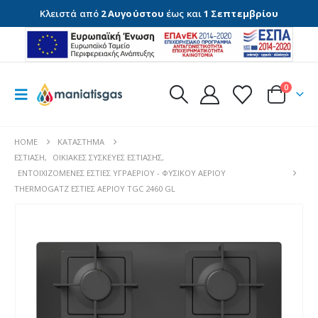
Κλειστά από
2 Αυγούστου
έως και
1 Σεπτεμβρίου
0
HOME
ΚΑΤΆΣΤΗΜΑ
ΕΣΤΊΑΣΗ
,
ΟΙΚΙΑΚΈΣ ΣΥΣΚΕΥΈΣ ΕΣΤΊΑΣΗΣ
,
ΕΝΤΟΙΧΙΖΌΜΕΝΕΣ ΕΣΤΊΕΣ ΥΓΡΑΕΡΊΟΥ - ΦΥΣΙΚΟΎ ΑΕΡΊΟΥ
THERMOGATZ ΕΣΤΙΕΣ ΑΕΡΙΟΥ TGC 2460 GL