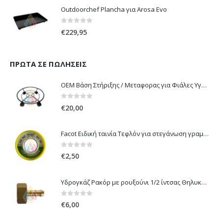
Outdoorchef Plancha για Arosa Evo
0
out of 5
€
229,95
ΠΡΏΤΑ ΣΕ ΠΩΛΉΣΕΙΣ
OEM Βάση Στήριξης / Μεταφορας για Φιάλες Υγραερίου 10 kg & 13 kg με ροδάκια
0
out of 5
€
20,00
Facot Ειδική ταινία Τεφλόν για στεγάνωση γραμμών αερίου 12m
0
out of 5
€
2,50
Υδρογκάζ Ρακόρ με ρουξούνι 1/2 ίντσας Θηλυκό Δεξιόστροφο για σύνδεση συσκευών με λάστιχο υγραερίου 8mm
0
out of 5
€
6,00