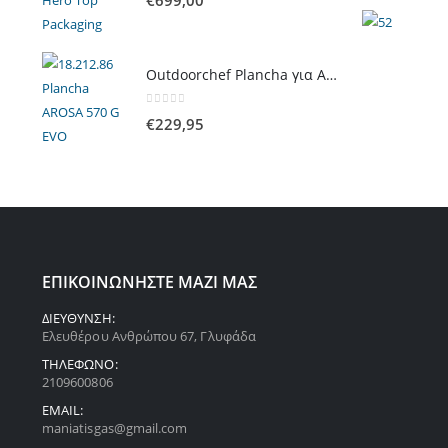
Outdoorchef Plancha για Arosa Evo
0
out of 5
€
229,95
ΕΠΙΚΟΙΝΩΝΗΣΤΕ ΜΑΖΙ ΜΑΣ
ΔΙΕΥΘΥΝΣΗ:
Ελευθέρου Ανθρώπου 67, Γλυφάδα
ΤΗΛΕΦΩΝΟ:
2109600806
EMAIL:
maniatisgas@gmail.com