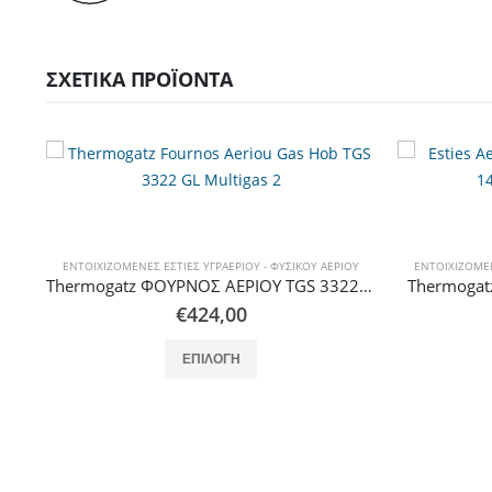
ΣΧΕΤΙΚΆ ΠΡΟΪΌΝΤΑ
ΟΥ
ΕΝΤΟΙΧΙΖΌΜΕΝΕΣ ΕΣΤΊΕΣ ΥΓΡΑΕΡΊΟΥ - ΦΥΣΙΚΟΎ ΑΕΡΊΟΥ
ΕΝΤΟΙΧΙΖΌΜΕΝ
Thermogatz ΦΟΥΡΝΟΣ ΑΕΡΙΟΥ TGS 3322 GL MULTIGAS
Thermogatz ΕΣΤΙΕΣ ΑΕΡΙΟΥ TGC 1460 GL
Thermogat
€
217,00
Αυτό το προϊόν έχει πολλαπλές παραλλαγές. Οι επιλογές μπορούν να επιλεγούν στη σελίδα του προϊόντος
ΕΠΙΛΟΓΉ