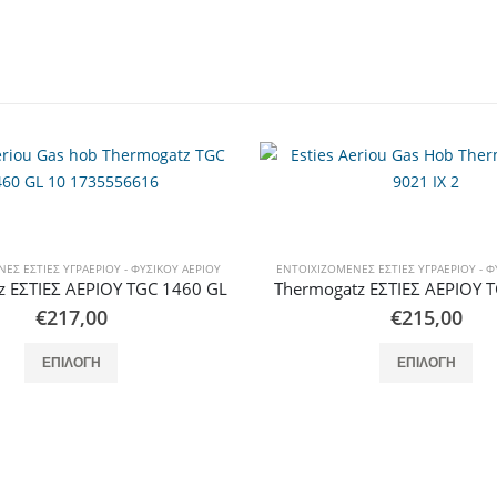
ΕΣ ΕΣΤΊΕΣ ΥΓΡΑΕΡΊΟΥ - ΦΥΣΙΚΟΎ ΑΕΡΊΟΥ
ΕΝΤΟΙΧΙΖΌΜΕΝΕΣ ΕΣΤΊΕΣ ΥΓΡΑΕΡΊΟΥ - Φ
z ΕΣΤΙΕΣ ΑΕΡΙΟΥ TGS 9021 IX
Thermogatz ΕΣΤΙΕΣ ΑΕΡΙΟΥ T
€
215,00
€
138,00
Αυτό το προϊόν έχει πολλαπλές παραλλαγές. Οι επιλογές μπορούν να επιλεγούν στη σελίδα του προϊόντος
Αυτό το προϊόν έχει πολλαπλές παρ
ΕΠΙΛΟΓΉ
ΕΠΙΛΟΓΉ