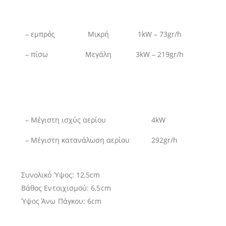
– εμπρός
Μικρή
1kW – 73gr/h
– πίσω
Μεγάλη
3kW – 219gr/h
– Μέγιστη ισχύς αερίου
4kW
– Μέγιστη κατανάλωση αερίου
292gr/h
Συνολικό Ύψος: 12,5cm
Βάθος Εντοιχισμού: 6,5cm
Ύψος Άνω Πάγκου: 6cm