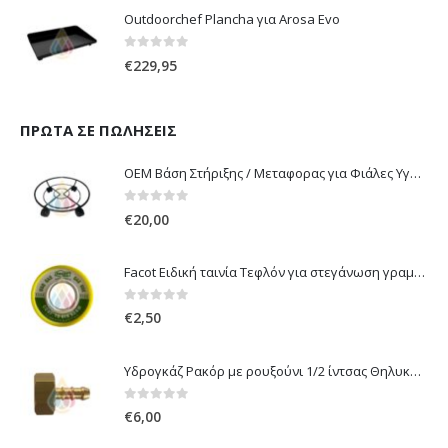
Outdoorchef Plancha για Arosa Evo
0
out of 5
€
229,95
ΠΡΏΤΑ ΣΕ ΠΩΛΉΣΕΙΣ
OEM Βάση Στήριξης / Μεταφορας για Φιάλες Υγραερίου 10 kg & 13 kg με ροδάκια
0
out of 5
€
20,00
Facot Ειδική ταινία Τεφλόν για στεγάνωση γραμμών αερίου 12m
0
out of 5
€
2,50
Υδρογκάζ Ρακόρ με ρουξούνι 1/2 ίντσας Θηλυκό Δεξιόστροφο για σύνδεση συσκευών με λάστιχο υγραερίου 8mm
0
out of 5
€
6,00