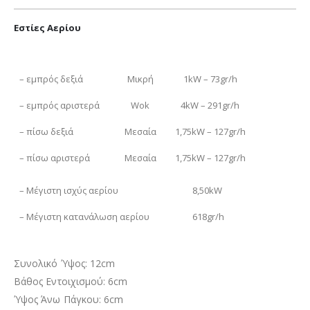
Εστίες Αερίου
– εμπρός δεξιά
Μικρή
1kW – 73gr/h
– εμπρός αριστερά
Wok
4kW – 291gr/h
– πίσω δεξιά
Μεσαία
1,75kW – 127gr/h
– πίσω αριστερά
Μεσαία
1,75kW – 127gr/h
– Μέγιστη ισχύς αερίου
8,50kW
– Μέγιστη κατανάλωση αερίου
618gr/h
Συνολικό Ύψος: 12cm
Βάθος Εντοιχισμού: 6cm
Ύψος Άνω Πάγκου: 6cm