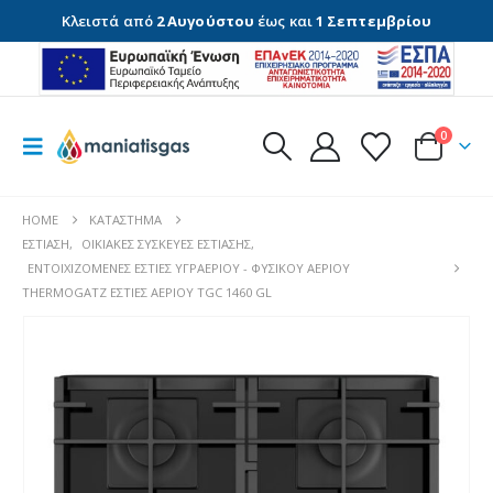
Κλειστά από
2 Αυγούστου
έως και
1 Σεπτεμβρίου
0
HOME
ΚΑΤΆΣΤΗΜΑ
ΕΣΤΊΑΣΗ
,
ΟΙΚΙΑΚΈΣ ΣΥΣΚΕΥΈΣ ΕΣΤΊΑΣΗΣ
,
ΕΝΤΟΙΧΙΖΌΜΕΝΕΣ ΕΣΤΊΕΣ ΥΓΡΑΕΡΊΟΥ - ΦΥΣΙΚΟΎ ΑΕΡΊΟΥ
THERMOGATZ ΕΣΤΙΕΣ ΑΕΡΙΟΥ TGC 1460 GL