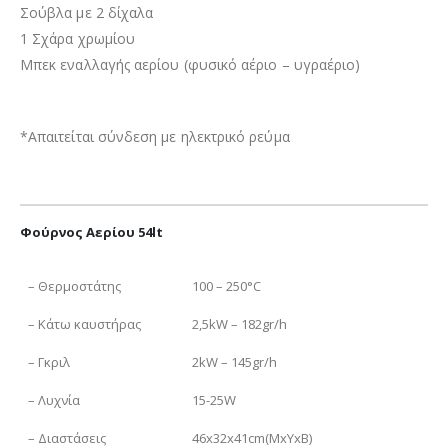
Σούβλα με 2 δίχαλα
1 Σχάρα χρωμίου
Μπεκ εναλλαγής αερίου (φυσικό αέριο – υγραέριο)
*Απαιτείται σύνδεση με ηλεκτρικό ρεύμα
Φούρνος Αερίου 54lt
– Θερμοστάτης
100 – 250°C
– Κάτω καυστήρας
2,5kW – 182gr/h
– Γκριλ
2kW – 145gr/h
– Λυχνία
15-25W
– Διαστάσεις
46x32x41cm(ΜxΥxΒ)