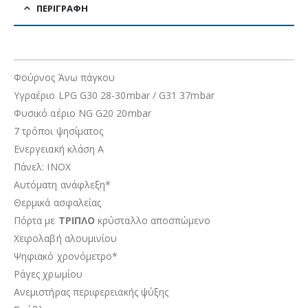
ΠΕΡΙΓΡΑΦΉ
Φούρνος Άνω πάγκου
Υγραέριο LPG G30 28-30mbar / G31 37mbar
Φυσικό αέριο NG G20 20mbar
7 τρόποι ψησίματος
Ενεργειακή κλάση Α
Πάνελ: INOX
Αυτόματη ανάφλεξη*
Θερμικά ασφαλείας
Πόρτα με
ΤΡΙΠΛΟ
κρύσταλλο αποσπώμενο
Χειρολαβή αλουμινίου
Ψηφιακό χρονόμετρο*
Ράγες χρωμίου
Ανεμιστήρας περιφερειακής ψύξης