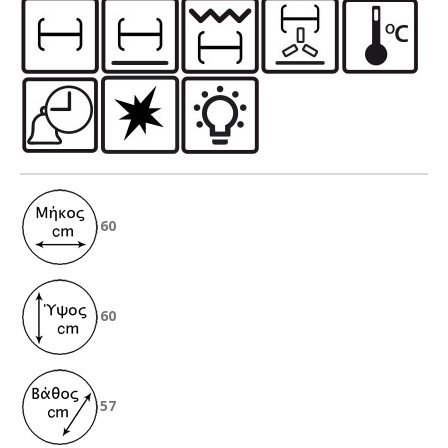
60
60
57