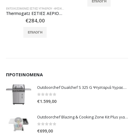
ΕΠΙΛΟΓΉ
ΕΝΤΟΙΧΙΖΌΜΕΝΕΣ ΕΣΤΊΕΣ ΥΓΡΑΕΡΊΟΥ - ΦΥΣΙΚΟΎ ΑΕΡΊΟΥ
Thermogatz ΕΣΤΙΕΣ ΑΕΡΙΟΥ TGS 9511 BL RUSTIC
€
284,00
ροϊόντος
Αυτό το προϊόν έχει πολλαπλές παραλλαγές. Οι επιλογές μπορούν να επιλεγούν στη σελίδα του προϊόντος
ΕΠΙΛΟΓΉ
ΠΡΟΤΕΙΝΌΜΕΝΑ
Outdoorchef Dualchef S 325 G Ψησταριά Υγραερίου
0
out of 5
€
1.599,00
Outdoorchef Blazing & Cooking Zone Kit Plus για Ψησταριά Arosa Evo
0
out of 5
€
699,00