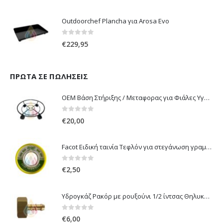
Outdoorchef Plancha για Arosa Evo
0
out of 5
€
229,95
ΠΡΏΤΑ ΣΕ ΠΩΛΉΣΕΙΣ
OEM Βάση Στήριξης / Μεταφορας για Φιάλες Υγραερίου 10 kg & 13 kg με ροδάκια
0
out of 5
€
20,00
Facot Ειδική ταινία Τεφλόν για στεγάνωση γραμμών αερίου 12m
0
out of 5
€
2,50
Υδρογκάζ Ρακόρ με ρουξούνι 1/2 ίντσας Θηλυκό Δεξιόστροφο για σύνδεση συσκευών με λάστιχο υγραερίου 8mm
0
out of 5
€
6,00