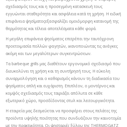
σχεδιασμός τους και η προσεγμένη κατασκευή τους
εγγυώνται σταθερότητα και ασφάλεια κατά τη χρήση. Η ειδική
επιφάνεια ψησίματοςεξασφαλίζει ομοιόμορφη κατανομή της
θερμότητας και τέλεια αποτελέσματα κάθε φορά.
Η μεγάλη επιφάνεια ψησίματος επιτρέπει την ταυτόχρονη
προετοιμασία πολλών φαγητών, ικανοποιώντας τις ανάγκες
ακόμη και των μεγαλύτερων συγκεντρώσεων.
Τα barbeque grills μας διαθέτουν εργονομικό σχεδιασμό που
διευκολύνει τη χρήση και τη συντήρησή τους. Η εύκολη
συναρμολόγηση και ο καθαρισμός κάνουν τη διαδικασία του
ψησίματος απλή και ευχάριστη. Επιπλέον, ο μοντέρνος και
κομψός σχεδιασμός τους ταιριάζει απόλυτα σε κάθε
εξωτερικό χώρο, προσδίδοντας στυλ και λειτουργικότητα.
Η εταιρεία μας δεσμεύεται να προσφέρει στους πελάτες της
προϊόντα υψηλής ποιότητας που συνδυάζουν την καινοτομία
με την πρακτικότητα. Οι ψησταριές ξύλου της THERMOGATZ