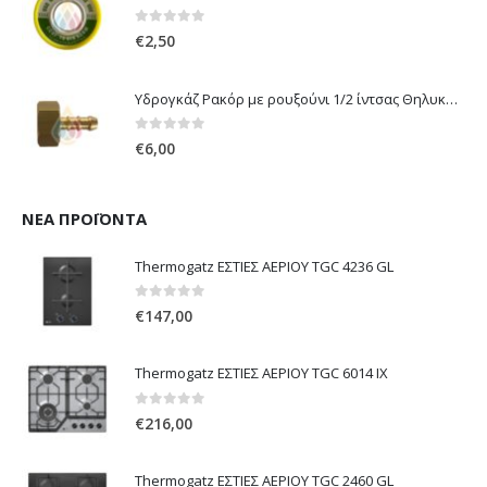
0
out of 5
€
2,50
Υδρογκάζ Ρακόρ με ρουξούνι 1/2 ίντσας Θηλυκό Δεξιόστροφο για σύνδεση συσκευών με λάστιχο υγραερίου 8mm
0
out of 5
€
6,00
ΝΈΑ ΠΡΟΪΌΝΤΑ
Thermogatz ΕΣΤΙΕΣ ΑΕΡΙΟΥ TGC 4236 GL
0
out of 5
€
147,00
Thermogatz ΕΣΤΙΕΣ ΑΕΡΙΟΥ TGC 6014 IX
0
out of 5
€
216,00
Thermogatz ΕΣΤΙΕΣ ΑΕΡΙΟΥ TGC 2460 GL