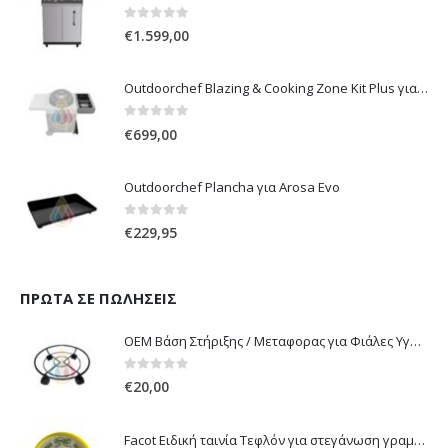
0
out of 5
€
1.599,00
Outdoorchef Blazing & Cooking Zone Kit Plus για Ψησταριά Arosa Evo
0
out of 5
€
699,00
Outdoorchef Plancha για Arosa Evo
0
out of 5
€
229,95
ΠΡΏΤΑ ΣΕ ΠΩΛΉΣΕΙΣ
OEM Βάση Στήριξης / Μεταφορας για Φιάλες Υγραερίου 10 kg & 13 kg με ροδάκια
0
out of 5
€
20,00
Facot Ειδική ταινία Τεφλόν για στεγάνωση γραμμών αερίου 12m