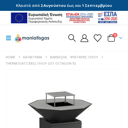
Κλειστά από
2 Αυγούστου
έως και
1 Σεπτεμβρίου
0
HOME
ΚΑΤΆΣΤΗΜΑ
BARBEQUE
,
ΨΗΣΤΑΡΙΈΣ ΞΎΛΟΥ
THERMOGATZ BBQ ΞΥΛΟΥ GST-OCTAGON 92