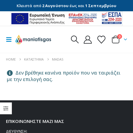
Κλειστά από
2 Αυγούστου
έως και
1 Σεπτεμβρίου
0
HOME
ΚΑΤΆΣΤΗΜΑ
MADAS
Δεν βρέθηκε κανένα προϊόν που να ταιριάζει
με την επιλογή σας.
Thermogatz ΕΣΤΙΕΣ ΑΕΡΙΟΥ TGC 4236 GL
ΕΠΙΚΟΙΝΩΝΗΣΤΕ ΜΑΖΙ ΜΑΣ
0
out of 5
0
out of 5
€
147,00
€
147,00
ΔΙΕΥΘΥΝΣΗ: