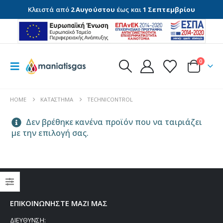
Κλειστά από
2 Αυγούστου
έως και
1 Σεπτεμβρίου
0
HOME
ΚΑΤΆΣΤΗΜΑ
TECHNICONTROL
Δεν βρέθηκε κανένα προϊόν που να ταιριάζει
με την επιλογή σας.
Thermogatz ΕΣΤΙΕΣ ΑΕΡΙΟΥ TGC 4236 GL
ΕΠΙΚΟΙΝΩΝΗΣΤΕ ΜΑΖΙ ΜΑΣ
0
out of 5
0
out of 5
€
147,00
€
147,00
ΔΙΕΥΘΥΝΣΗ: