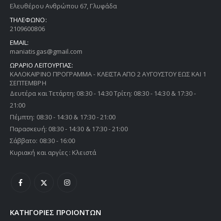
Ελευθέρου Ανθρώπου 67, Γλυφάδα
Thermogatz ΕΣΤΙΕΣ ΑΕΡΙΟΥ TGC 6014 IX
ΤΗΛΕΦΩΝΟ:
2109600806
EMAIL:
0
out of 5
0
out of 5
€
216,00
€
216,00
maniatisgas@gmail.com
ΩΡΑΡΙΟ ΛΕΙΤΟΥΡΓΙΑΣ:
Thermogatz ΕΣΤΙΕΣ ΑΕΡΙΟΥ TGC 2460 GL
ΚΑΛΟΚΑΙΡΙΝΟ ΠΡΟΓΡΑΜΜΑ - ΚΛΕΙΣΤΑ ΑΠΟ 2 ΑΥΓΟΥΣΤΟΥ ΕΩΣ ΚΑΙ 1
ΣΕΠΤΕΜΒΡΗ
0
out of 5
0
out of 5
€
216,00
€
216,00
Δευτέρα και Τετάρτη: 08:30 - 14:30 Τρίτη: 08:30 - 14:30 & 17:30 -
21:00
Πέμπτη: 08:30 - 14:30 & 17:30 - 21:00
Παρασκευή: 08:30 - 14:30 & 17:30 - 21:00
Σάββατο: 08:30 - 16:00
Κυριακή και αργίες : Κλειστά
ΚΑΤΗΓΟΡΙΕΣ ΠΡΟΙΟΝΤΩΝ