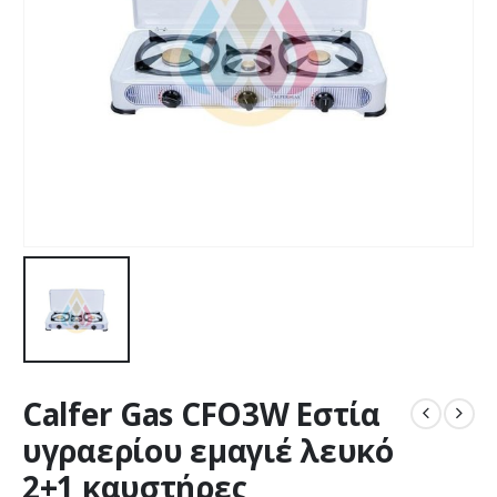
Calfer Gas CFO3W Εστία
υγραερίου εμαγιέ λευκό
2+1 καυστήρες