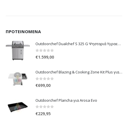
ΠΡΟΤΕΙΝΌΜΕΝΑ
Outdoorchef Dualchef S 325 G Ψησταριά Υγραερίου
0
out of 5
€
1.599,00
Outdoorchef Blazing & Cooking Zone Kit Plus για Ψησταριά Arosa Evo
0
out of 5
€
699,00
Outdoorchef Plancha για Arosa Evo
0
out of 5
€
229,95