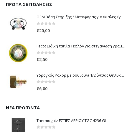
ΠΡΏΤΑ ΣΕ ΠΩΛΉΣΕΙΣ
OEM Βάση Στήριξης / Μεταφορας για Φιάλες Υγραερίου 10 kg & 13 kg με ροδάκια
0
out of 5
€
20,00
Facot Ειδική ταινία Τεφλόν για στεγάνωση γραμμών αερίου 12m
0
out of 5
€
2,50
Υδρογκάζ Ρακόρ με ρουξούνι 1/2 ίντσας Θηλυκό Δεξιόστροφο για σύνδεση συσκευών με λάστιχο υγραερίου 8mm
0
out of 5
€
6,00
ΝΈΑ ΠΡΟΪΌΝΤΑ
Thermogatz ΕΣΤΙΕΣ ΑΕΡΙΟΥ TGC 4236 GL