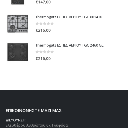
0
out of 5
€
147,00
Thermogatz ΕΣΤΙΕΣ ΑΕΡΙΟΥ TGC 6014 IX
0
out of 5
€
216,00
Thermogatz ΕΣΤΙΕΣ ΑΕΡΙΟΥ TGC 2460 GL
0
out of 5
€
216,00
ΕΠΙΚΟΙΝΩΝΗΣΤΕ ΜΑΖΙ ΜΑΣ
ΔΙΕΥΘΥΝΣΗ:
Ελευθέρου Ανθρώπου 67, Γλυφάδα