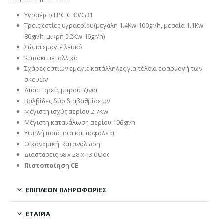
Υγραέριο LPG G30/G31
Τρεις εστίες υγραερίου(μεγάλη 1.4Kw-100gr/h, μεσαία 1.1Kw-
80gr/h, μικρή 0.2Kw-16gr/h)
Σώμα εμαγιέ λευκό
Καπάκι μεταλλικό
Σχάρες εστιών εμαγιέ κατάλληλες για τέλεια εφαρμογή των
σκευών
Διασπορείς μπρούτζινοι
Βαλβίδες δύο διαβαθμίσεων
Μέγιστη ισχύς αερίου 2.7Kw
Μέγιστη κατανάλωση αερίου 196gr/h
Υψηλή ποιότητα και ασφάλεια
Οικονομική κατανάλωση
Διαστάσεις 68 x 28 x 13 ύψος
Πιστοποίηση CE
ΕΠΙΠΛΈΟΝ ΠΛΗΡΟΦΟΡΊΕΣ
ΕΤΑΙΡΊΑ