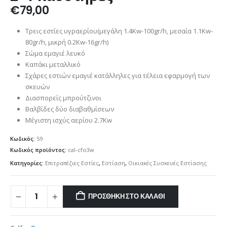
€
79,00
Τρεις εστίες υγραερίου(μεγάλη 1.4Kw-100gr/h, μεσαία 1.1Kw-
80gr/h, μικρή 0.2Kw-16gr/h)
Σώμα εμαγιέ λευκό
Καπάκι μεταλλικό
Σχάρες εστιών εμαγιέ κατάλληλες για τέλεια εφαρμογή των
σκευών
Διασπορείς μπρούτζινοι
Βαλβίδες δύο διαβαθμίσεων
Μέγιστη ισχύς αερίου 2.7Kw
Κωδικός:
59
Κωδικός προϊόντος:
cal-cfo3w
Κατηγορίες:
Επιτραπέζιες Εστίες
,
Εστίαση
,
Οικιακές Συσκευές Εστίασης
ΠΡΟΣΘΉΚΗ ΣΤΟ ΚΑΛΆΘΙ