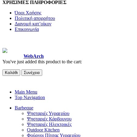
ΧΡΗΣΙΜΕΣ ΠΛΗΡΟΦΟΡΙΕΣ
Όροι Χρήσης
Πολιτική απορρήτου
Διανομή κατ’οίκον
Επικοινωνία
© 2022 Maniatisgas.gr. All Rights Reserved. | ΑΡ. ΓΕΜΗ:
060865503000
Design by
WebArch
You've just added this product to the cart:
Καλάθι
Συνέχεια
Main Menu
Top Navigation
Barbeque
Ψησταριές Υγραερίου
Ψησταριές Κάρβουνου
Ψησταριές Ηλεκτρικές
Outdoor Kitchen
Φούρνοι Πίτσας Υγραερίου