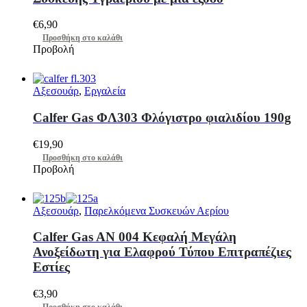
€
6,90
Προσθήκη στο καλάθι
Προβολή
Αξεσουάρ
,
Εργαλεία
Calfer Gas ΦΛ303 Φλόγιστρο φιαλιδίου 190g
€
19,90
Προσθήκη στο καλάθι
Προβολή
Αξεσουάρ
,
Παρελκόμενα Συσκευών Αερίου
Calfer Gas AN 004 Κεφαλή Μεγάλη
Ανοξείδωτη για Ελαφρού Τύπου Επιτραπέζιες
Εστίες
€
3,90