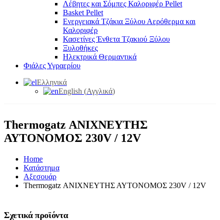
Λέβητες και Σόμπες Καλοριφέρ Pellet
Basket Pellet
Ενεργειακά Τζάκια Ξύλου Αερόθερμα και
Καλοριφέρ
Κασετίνες Ένθετα Τζακιού Ξύλου
Ξυλοθήκες
Ηλεκτρικά Θερμαντικά
Φιάλες Υγραερίου
Ελληνικά
English
(
Αγγλικά
)
Thermogatz ΑΝΙΧΝΕΥΤΗΣ
ΑΥΤΟΝΟΜΟΣ 230V / 12V
Home
Κατάστημα
Αξεσουάρ
Thermogatz ΑΝΙΧΝΕΥΤΗΣ ΑΥΤΟΝΟΜΟΣ 230V / 12V
Σχετικά προϊόντα