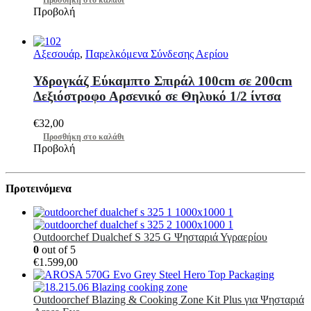
Προσθήκη στο καλάθι
Προβολή
Αξεσουάρ
,
Παρελκόμενα Σύνδεσης Αερίου
Υδρογκάζ Εύκαμπτο Σπιράλ 100cm σε 200cm
Δεξιόστροφο Αρσενικό σε Θηλυκό 1/2 ίντσα
€
32,00
Προσθήκη στο καλάθι
Προβολή
Προτεινόμενα
Outdoorchef Dualchef S 325 G Ψησταριά Υγραερίου
0
out of 5
€
1.599,00
Outdoorchef Blazing & Cooking Zone Kit Plus για Ψησταριά