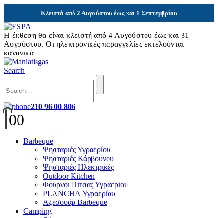
Κλειστά από
2 Αυγούστου
έως και
1 Σεπτεμβρίου
Η έκθεση θα είναι κλειστή από 4 Αυγούστου έως και 31
Αυγούστου. Οι ηλεκτρονικές παραγγελίες εκτελούνται
κανονικά.
Search
210 96 00 806
0
0
Barbeque
Ψησταριές Υγραερίου
Ψησταριές Κάρβουνου
Ψησταριές Ηλεκτρικές
Outdoor Kitchen
Φούρνοι Πίτσας Υγραερίου
PLANCHA Υγραερίου
Αξεσουάρ Barbeque
Camping