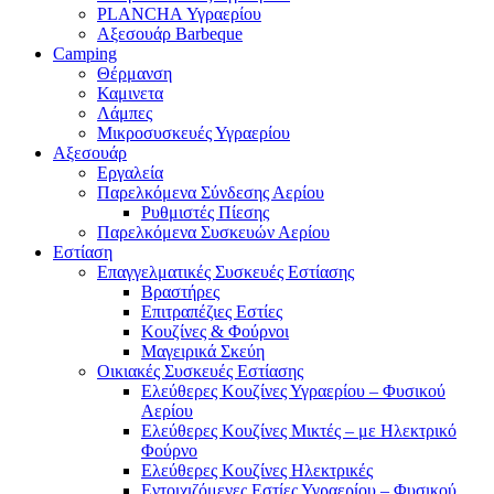
PLANCHA Υγραερίου
Αξεσουάρ Barbeque
Camping
Θέρμανση
Καμινετα
Λάμπες
Μικροσυσκευές Υγραερίου
Αξεσουάρ
Εργαλεία
Παρελκόμενα Σύνδεσης Αερίου
Ρυθμιστές Πίεσης
Παρελκόμενα Συσκευών Αερίου
Εστίαση
Επαγγελματικές Συσκευές Εστίασης
Βραστήρες
Επιτραπέζιες Εστίες
Κουζίνες & Φούρνοι
Μαγειρικά Σκεύη
Οικιακές Συσκευές Εστίασης
Ελεύθερες Κουζίνες Υγραερίου – Φυσικού
Αερίου
Ελεύθερες Κουζίνες Μικτές – με Ηλεκτρικό
Φούρνο
Ελεύθερες Κουζίνες Ηλεκτρικές
Εντοιχιζόμενες Εστίες Υγραερίου – Φυσικού