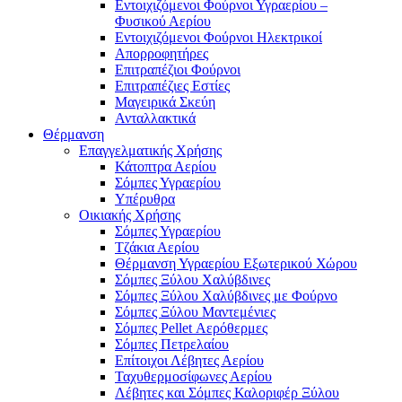
Εντοιχιζόμενοι Φούρνοι Υγραερίου –
Φυσικού Αερίου
Εντοιχιζόμενοι Φούρνοι Ηλεκτρικοί
Απορροφητήρες
Επιτραπέζιοι Φούρνοι
Επιτραπέζιες Εστίες
Μαγειρικά Σκεύη
Ανταλλακτικά
Θέρμανση
Επαγγελματικής Χρήσης
Κάτοπτρα Αερίου
Σόμπες Υγραερίου
Υπέρυθρα
Οικιακής Χρήσης
Σόμπες Υγραερίου
Τζάκια Αερίου
Θέρμανση Υγραερίου Εξωτερικού Χώρου
Σόμπες Ξύλου Χαλύβδινες
Σόμπες Ξύλου Χαλύβδινες με Φούρνο
Σόμπες Ξύλου Μαντεμένιες
Σόμπες Pellet Αερόθερμες
Σόμπες Πετρελαίου
Επίτοιχοι Λέβητες Αερίου
Ταχυθερμοσίφωνες Αερίου
Λέβητες και Σόμπες Καλοριφέρ Ξύλου