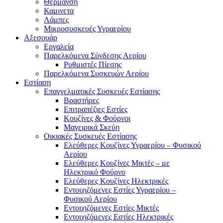
Θέρμανση
Καμινετα
Λάμπες
Μικροσυσκευές Υγραερίου
Αξεσουάρ
Εργαλεία
Παρελκόμενα Σύνδεσης Αερίου
Ρυθμιστές Πίεσης
Παρελκόμενα Συσκευών Αερίου
Εστίαση
Επαγγελματικές Συσκευές Εστίασης
Βραστήρες
Επιτραπέζιες Εστίες
Κουζίνες & Φούρνοι
Μαγειρικά Σκεύη
Οικιακές Συσκευές Εστίασης
Ελεύθερες Κουζίνες Υγραερίου – Φυσικού
Αερίου
Ελεύθερες Κουζίνες Μικτές – με
Ηλεκτρικό Φούρνο
Ελεύθερες Κουζίνες Ηλεκτρικές
Εντοιχιζόμενες Εστίες Υγραερίου –
Φυσικού Αερίου
Εντοιχιζόμενες Εστίες Μικτές
Εντοιχιζόμενες Εστίες Ηλεκτρικές