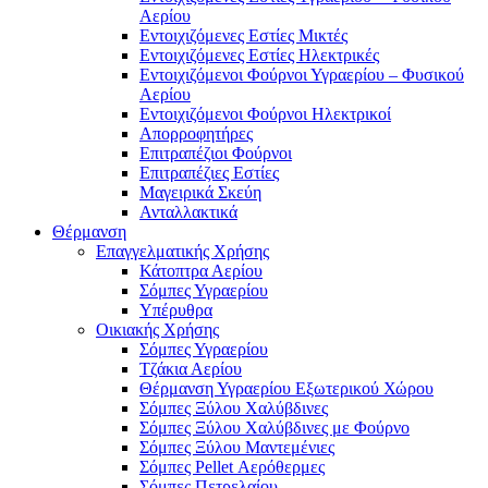
Αερίου
Εντοιχιζόμενες Εστίες Μικτές
Εντοιχιζόμενες Εστίες Ηλεκτρικές
Εντοιχιζόμενοι Φούρνοι Υγραερίου – Φυσικού
Αερίου
Εντοιχιζόμενοι Φούρνοι Ηλεκτρικοί
Απορροφητήρες
Επιτραπέζιοι Φούρνοι
Επιτραπέζιες Εστίες
Μαγειρικά Σκεύη
Ανταλλακτικά
Θέρμανση
Επαγγελματικής Χρήσης
Κάτοπτρα Αερίου
Σόμπες Υγραερίου
Υπέρυθρα
Οικιακής Χρήσης
Σόμπες Υγραερίου
Τζάκια Αερίου
Θέρμανση Υγραερίου Εξωτερικού Χώρου
Σόμπες Ξύλου Χαλύβδινες
Σόμπες Ξύλου Χαλύβδινες με Φούρνο
Σόμπες Ξύλου Μαντεμένιες
Σόμπες Pellet Αερόθερμες
Σόμπες Πετρελαίου