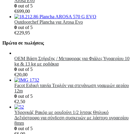
Arosa Evo
0
out of 5
€
699,00
Outdoorchef Plancha για Arosa Evo
0
out of 5
€
229,95
Πρώτα σε πωλήσεις
OEM Βάση Στήριξης / Μεταφορας για Φιάλες Υγραερίου 10
kg & 13 kg με ροδάκια
0
out of 5
€
20,00
Facot Ειδική ταινία Τεφλόν για στεγάνωση γραμμών αερίου
12m
0
out of 5
€
2,50
Υδρογκάζ Ρακόρ με ρουξούνι 1/2 ίντσας Θηλυκό
Δεξιόστροφο για σύνδεση συσκευών με λάστιχο υγραερίου
8mm
0
out of 5
€
6,00