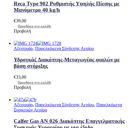
Reca Type 902 Ρυθμιστής Υψηλής Πίεσης με
Μανόμετρο 40 kg/h
€
39,00
Προσθήκη στο καλάθι
Προβολή
Αξεσουάρ
,
Παρελκόμενα Σύνδεσης Αερίου
Υδρογκάζ Διακόπτης-Μεταγωγέας φιαλών με
βάση στήριξης
€
33,00
Προσθήκη στο καλάθι
Προβολή
Αξεσουάρ
,
Παρελκόμενα Σύνδεσης Αερίου
,
Παρελκόμενα
Συσκευών Αερίου
Calfer Gas AN 026 Διακόπτης Επαγγελματικής
Συσκευής Υγραερίου με μια έξοδο