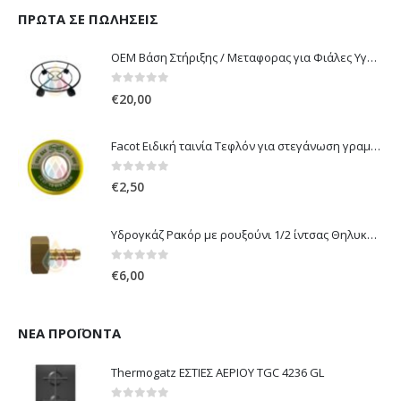
0
out of 5
€
229,95
ΠΡΏΤΑ ΣΕ ΠΩΛΉΣΕΙΣ
OEM Βάση Στήριξης / Μεταφορας για Φιάλες Υγραερίου 10 kg & 13 kg με ροδάκια
0
out of 5
€
20,00
Facot Ειδική ταινία Τεφλόν για στεγάνωση γραμμών αερίου 12m
0
out of 5
€
2,50
Υδρογκάζ Ρακόρ με ρουξούνι 1/2 ίντσας Θηλυκό Δεξιόστροφο για σύνδεση συσκευών με λάστιχο υγραερίου 8mm
0
out of 5
€
6,00