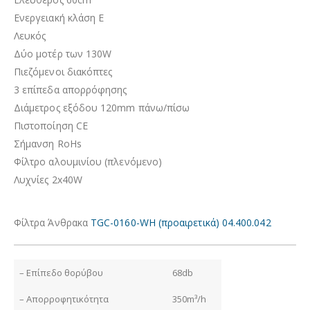
Ενεργειακή κλάση Ε
Λευκός
Δύο μοτέρ των 130W
Πιεζόμενοι διακόπτες
3 επίπεδα απορρόφησης
Διάμετρος εξόδου 120mm πάνω/πίσω
Πιστοποίηση CE
Σήμανση RoHs
Φίλτρο αλουμινίου (πλενόμενο)
Λυχνίες 2x40W
Φίλτρα Άνθρακα
TGC-0160-WH
(προαιρετικά) 0
4.400.042
– Επίπεδο θορύβου
68db
– Απορροφητικότητα
350m³/h