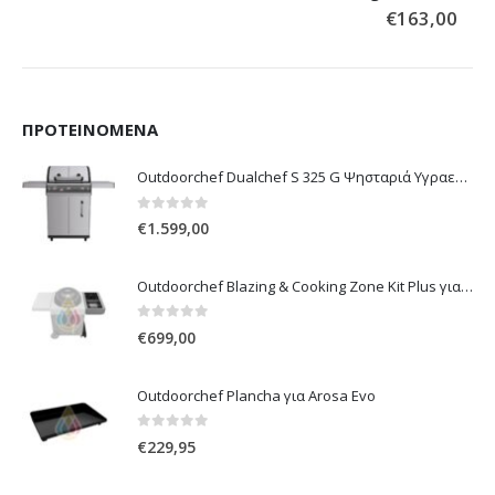
ΠΡΟΤΕΙΝΌΜΕΝΑ
Outdoorchef Dualchef S 325 G Ψησταριά Υγραερίου
0
out of 5
€
1.599,00
Outdoorchef Blazing & Cooking Zone Kit Plus για Ψησταριά Arosa Evo
0
out of 5
€
699,00
Outdoorchef Plancha για Arosa Evo