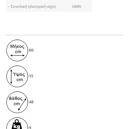
– Συνολική ηλεκτρική ισχύς
340W
60
15
48
9