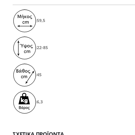
59,5
22-85
45
6,3
ΣΧΕΤΙΚΆ ΠΡΟΪΌΝΤΑ