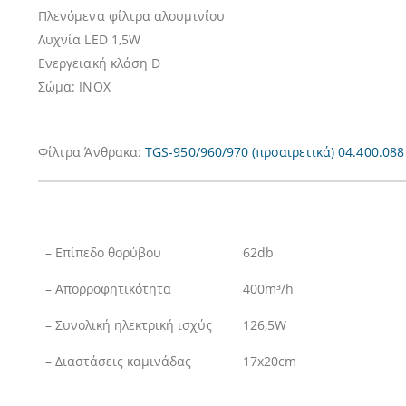
Πλενόμενα φίλτρα αλουμινίου
Λυχνία LED 1,5W
Ενεργειακή κλάση D
Σώμα: INOX
Φίλτρα Άνθρακα:
TGS-950/960/970
(προαιρετικά) 04.400.088
– Επίπεδο θορύβου
62db
– Απορροφητικότητα
400m³/h
– Συνολική ηλεκτρική ισχύς
126,5W
– Διαστάσεις καμινάδας
17x20cm