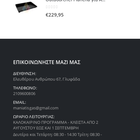
0
out of 5
€
229,95
ΕΠΙΚΟΙΝΩΝΗΣΤΕ ΜΑΖΙ ΜΑΣ
ΔΙΕΥΘΥΝΣΗ:
Ελευθέρου Ανθρώπου 67, Γλυφάδα
ΤΗΛΕΦΩΝΟ:
2109600806
EMAIL:
maniatisgas@gmail.com
ΩΡΑΡΙΟ ΛΕΙΤΟΥΡΓΙΑΣ:
ΚΑΛΟΚΑΙΡΙΝΟ ΠΡΟΓΡΑΜΜΑ - ΚΛΕΙΣΤΑ ΑΠΟ 2
ΑΥΓΟΥΣΤΟΥ ΕΩΣ ΚΑΙ 1 ΣΕΠΤΕΜΒΡΗ
Δευτέρα και Τετάρτη: 08:30 - 14:30 Τρίτη: 08:30 -