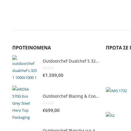
ΠΡΟΤΕΙΝΌΜΕΝΑ
ΠΡΏΤΑ ΣΕ 
Outdoorchef Dualchef S 325 G Ψησταριά Υγραερίου
0
out of 5
€
1.599,00
Outdoorchef Blazing & Cooking Zone Kit Plus για Ψησταριά Arosa Evo
0
out of 5
€
699,00
Outdoorchef Plancha για Arosa Evo