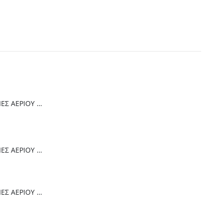
ΠΡΟΣΘΉΚΗ ΣΤΟ ΚΑΛΆΘΙ
Thermogatz ΕΣΤΙΕΣ ΑΕΡΙΟΥ TGC 4236 GL
Thermogatz ΕΣΤΙΕΣ ΑΕΡΙΟΥ TGC 6014 IX
Thermogatz ΕΣΤΙΕΣ ΑΕΡΙΟΥ TGC 2460 GL