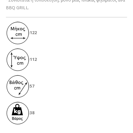
BBQ GRILL.
122
112
57
38