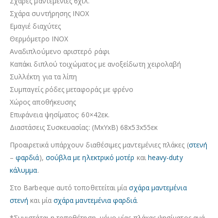
Σχάρες μαντεμένιες 6χιλ.
Σχάρα συντήρησης INOX
Εμαγιέ διαχύτες
Θερμόμετρο INOX
Αναδιπλούμενο αριστερό ράφι
Καπάκι διπλού τοιχώματος με ανοξείδωτη χειρολαβή
Συλλέκτη για τα λίπη
Συμπαγείς ρόδες μεταφοράς με φρένο
Χώρος αποθήκευσης
Επιφάνεια ψησίματος: 60×42εκ.
Διαστάσεις Συσκευασίας
: (ΜxΥxΒ) 68x53x55εκ
Προαιρετικά υπάρχουν διαθέσιμες μαντεμένιες πλάκες (
στενή
–
φαρδιά
),
σούβλα με ηλεκτρικό μοτέρ
και
heavy-duty
κάλυμμα
.
Στο Barbeque αυτό τοποθετείται μία
σχάρα μαντεμένια
στενή
και μία
σχάρα μαντεμένια φαρδιά
.
*Συνιστάται η τοποθέτηση, μόνο μίας πλάκας ψησίματος ανά