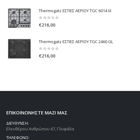
Thermogatz ΕΣΤΙΕΣ ΑΕΡΙΟΥ TGC 6014 IX
0
out of 5
€
216,00
Thermogatz ΕΣΤΙΕΣ ΑΕΡΙΟΥ TGC 2460 GL
0
out of 5
€
216,00
ΕΠΙΚΟΙΝΩΝΗΣΤΕ ΜΑΖΙ ΜΑΣ
ΔΙΕΥΘΥΝΣΗ:
Ελευθέρου Ανθρώπου 67, Γλυφάδα
ΤΗΛΕΦΩΝΟ: