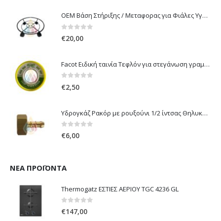
OEM Βάση Στήριξης / Μεταφορας για Φιάλες Υγραερίου 10 kg & 13 kg με ροδάκια
0
out of 5
€
20,00
Facot Ειδική ταινία Τεφλόν για στεγάνωση γραμμών αερίου 12m
0
out of 5
€
2,50
Υδρογκάζ Ρακόρ με ρουξούνι 1/2 ίντσας Θηλυκό Δεξιόστροφο για σύνδεση συσκευών με λάστιχο υγραερίου 8mm
0
out of 5
€
6,00
ΝΈΑ ΠΡΟΪΌΝΤΑ
Thermogatz ΕΣΤΙΕΣ ΑΕΡΙΟΥ TGC 4236 GL
0
out of 5
€
147,00