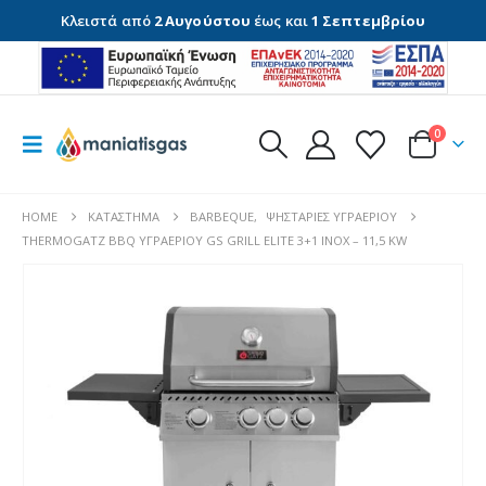
Κλειστά από
2 Αυγούστου
έως και
1 Σεπτεμβρίου
0
HOME
ΚΑΤΆΣΤΗΜΑ
BARBEQUE
,
ΨΗΣΤΑΡΙΈΣ ΥΓΡΑΕΡΊΟΥ
THERMOGATZ BBQ ΥΓΡΑΕΡΙΟΥ GS GRILL ELITE 3+1 INOX – 11,5 KW