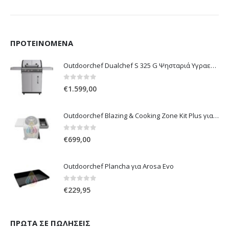
ΠΡΟΤΕΙΝΌΜΕΝΑ
Outdoorchef Dualchef S 325 G Ψησταριά Υγραερίου
0
out of 5
€
1.599,00
Outdoorchef Blazing & Cooking Zone Kit Plus για Ψησταριά Arosa Evo
0
out of 5
€
699,00
Outdoorchef Plancha για Arosa Evo
0
out of 5
€
229,95
ΠΡΏΤΑ ΣΕ ΠΩΛΉΣΕΙΣ