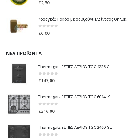
0
out of 5
€
2,50
Υδρογκάζ Ρακόρ με ρουξούνι 1/2 ίντσας Θηλυκό Δεξιόστροφο για σύνδεση συσκευών με λάστιχο υγραερίου 8mm
0
out of 5
€
6,00
ΝΈΑ ΠΡΟΪΌΝΤΑ
Thermogatz ΕΣΤΙΕΣ ΑΕΡΙΟΥ TGC 4236 GL
0
out of 5
€
147,00
Thermogatz ΕΣΤΙΕΣ ΑΕΡΙΟΥ TGC 6014 IX
0
out of 5
€
216,00
Thermogatz ΕΣΤΙΕΣ ΑΕΡΙΟΥ TGC 2460 GL