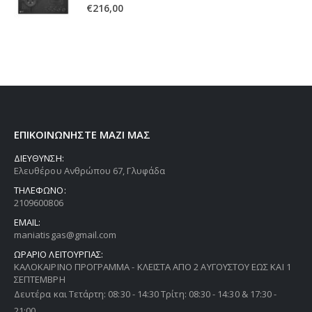
0
out of 5
€
216,00
ΕΠΙΚΟΙΝΩΝΗΣΤΕ ΜΑΖΙ ΜΑΣ
ΔΙΕΥΘΥΝΣΗ:
Ελευθέρου Ανθρώπου 67, Γλυφάδα
ΤΗΛΕΦΩΝΟ:
2109600806
EMAIL:
maniatisgas@gmail.com
ΩΡΑΡΙΟ ΛΕΙΤΟΥΡΓΙΑΣ:
ΚΑΛΟΚΑΙΡΙΝΟ ΠΡΟΓΡΑΜΜΑ - ΚΛΕΙΣΤΑ ΑΠΟ 2 ΑΥΓΟΥΣΤΟΥ ΕΩΣ ΚΑΙ 1
ΣΕΠΤΕΜΒΡΗ
Δευτέρα και Τετάρτη: 08:30 - 14:30 Τρίτη: 08:30 - 14:30 & 17:30 -
21:00