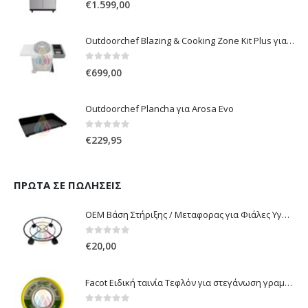
€
1.599,00
Outdoorchef Blazing & Cooking Zone Kit Plus για Ψησταριά Arosa Evo
0
out of 5
€
699,00
Outdoorchef Plancha για Arosa Evo
0
out of 5
€
229,95
ΠΡΏΤΑ ΣΕ ΠΩΛΉΣΕΙΣ
OEM Βάση Στήριξης / Μεταφορας για Φιάλες Υγραερίου 10 kg & 13 kg με ροδάκια
0
out of 5
€
20,00
Facot Ειδική ταινία Τεφλόν για στεγάνωση γραμμών αερίου 12m