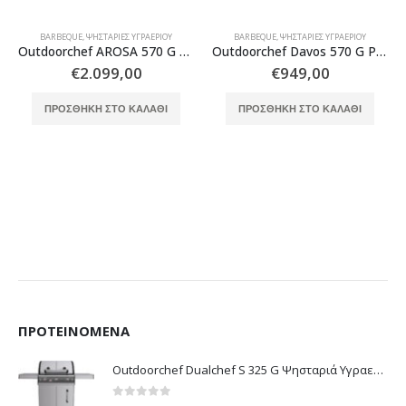
BARBEQUE
,
ΨΗΣΤΑΡΙΈΣ ΥΓΡΑΕΡΊΟΥ
BARBEQUE
,
ΨΗΣΤΑΡΙΈΣ ΥΓΡΑΕΡΊΟΥ
Outdoorchef AROSA 570 G EVO PLUS BLACK
Outdoorchef Davos 570 G Pro Ψησταριά Υγραερίου
€
2.099,00
€
949,00
ΠΡΟΣΘΉΚΗ ΣΤΟ ΚΑΛΆΘΙ
ΠΡΟΣΘΉΚΗ ΣΤΟ ΚΑΛΆΘΙ
ΠΡΟΤΕΙΝΌΜΕΝΑ
Outdoorchef Dualchef S 325 G Ψησταριά Υγραερίου
0
out of 5