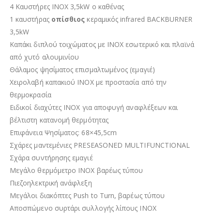
4 Καυστήρες INOX 3,5kW ο καθένας
1 καυστήρας
οπίσθιος
κεραμικός infrared BACKBURNER
3,5kW
Καπάκι διπλού τοιχώματος με INOX εσωτερικό και πλαϊνά
από χυτό αλουμινίου
Θάλαμος ψησίματος επισμαλτωμένος (εμαγιέ)
Χειρολαβή καπακιού INOX
με προστασία από την
θερμοκρασία
Ειδικοί διαχύτες ΙΝΟΧ για αποφυγή αναφλέξεων και
βέλτιστη κατανομή θερμότητας
Επιφάνεια Ψησίματος:
68×45,5cm
Σχάρες μαντεμένιες
PRESEASONED
MULTIFUNCTIONAL
Σχάρα συντήρησης εμαγιέ
Μεγάλο θερμόμετρο INOX βαρέως τύπου
Πιεζοηλεκτρική ανάφλεξη
Μεγάλοι διακόπτες Push to Turn, βαρέως τύπου
Αποσπώμενο συρτάρι συλλογής λίπους INOX