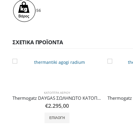
56
ΣΧΕΤΙΚΆ ΠΡΟΪΌΝΤΑ
ΚΆΤΟΠΤΡΑ ΑΕΡΊΟΥ
Thermogatz DAYGAS ΣΩΛΗΝΩΤΟ ΚΑΤΟΠΤΡΟ RADIUM U-60 (10,2m) 2 STEPS
Thermogatz DAYGAS ΣΩΛΗΝΩΤΟ ΚΑΤΟΠΤΡΟ RADIUM I-35 (9,9m) 2 STEPS
€
1.688,00
Αυτό το προϊόν έχει πολλαπλές παραλλαγές. Οι επιλογές μπορούν να επιλεγούν στη σελίδα του προϊόντος
ΕΠΙΛΟΓΉ