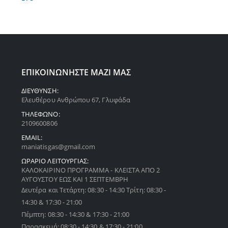
ΕΠΙΚΟΙΝΩΝΗΣΤΕ ΜΑΖΙ ΜΑΣ
ΔΙΕΥΘΥΝΣΗ:
Ελευθέρου Ανθρώπου 67, Γλυφάδα
ΤΗΛΕΦΩΝΟ:
2109600806
EMAIL:
maniatisgas@gmail.com
ΩΡΑΡΙΟ ΛΕΙΤΟΥΡΓΙΑΣ:
ΚΑΛΟΚΑΙΡΙΝΟ ΠΡΟΓΡΑΜΜΑ - ΚΛΕΙΣΤΑ ΑΠΟ 2
ΑΥΓΟΥΣΤΟΥ ΕΩΣ ΚΑΙ 1 ΣΕΠΤΕΜΒΡΗ
Δευτέρα και Τετάρτη: 08:30 - 14:30 Τρίτη: 08:30 -
14:30 & 17:30 - 21:00
Πέμπτη: 08:30 - 14:30 & 17:30 - 21:00
Παρασκευή: 08:30 - 14:30 & 17:30 - 21:00