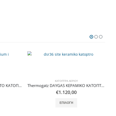
ΚΆΤΟΠΤΡΑ ΑΕΡΊΟΥ
Thermogatz DAYGAS ΚΕΡΑΜΙΚΟ ΚΑΤΟΠΤΡΟ DSR 25E INDUSTRIAL 2 STEPS
Thermogatz DAYGAS ΣΩΛΗΝΩΤΟ ΚΑΤΟΠΤΡΟ RADIUM I-30 (6,9m) 2 STEPS
€
1.485,00
αλλαγές. Οι επιλογές μπορούν να επιλεγούν στη σελίδα του προϊόντος
Αυτό το προϊόν έχει πολλαπλές παραλλαγές. Οι επιλογές μπορούν να επιλεγούν στη σελίδα του προϊόντος
ΕΠΙΛΟΓΉ