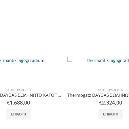
ΚΆΤΟΠΤΡΑ ΑΕΡΊΟΥ
ΚΆΤΟΠΤΡΑ ΑΕΡΊΟΥ
Thermogatz DAYGAS ΣΩΛΗΝΩΤΟ ΚΑΤΟΠΤΡΟ RADIUM I-71 (18,9m) 2 STEPS
€
2.324,00
€
1.120,00
Αυτό το προϊόν έχει πολλαπλές παραλλαγές. Οι επιλογές μπορούν να επιλεγούν στη σελίδα του προϊόντος
Αυτό το προϊόν έχει πολλαπλές παρ
ΕΠΙΛΟΓΉ
ΕΠΙΛΟΓΉ