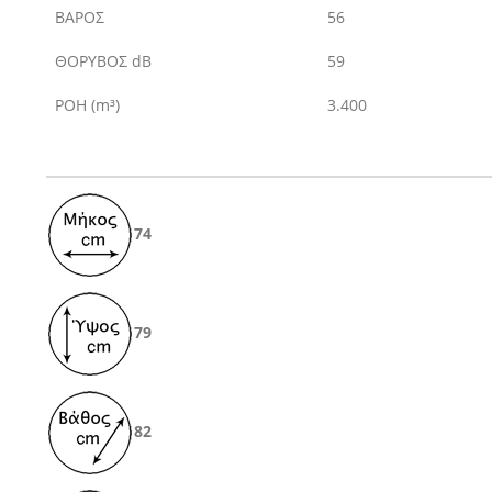
ΒΑΡΟΣ
56
ΘΟΡΥΒΟΣ dB
59
ΡΟΗ (
m³
)
3.400
74
79
82