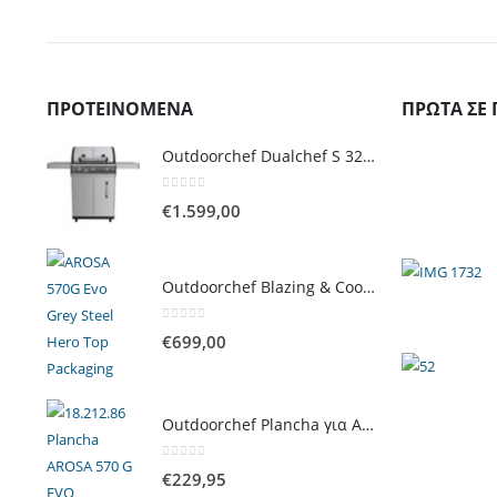
ΠΡΟΤΕΙΝΌΜΕΝΑ
ΠΡΏΤΑ ΣΕ 
Outdoorchef Dualchef S 325 G Ψησταριά Υγραερίου
0
out of 5
€
1.599,00
Outdoorchef Blazing & Cooking Zone Kit Plus για Ψησταριά Arosa Evo
0
out of 5
€
699,00
Outdoorchef Plancha για Arosa Evo
0
out of 5
€
229,95