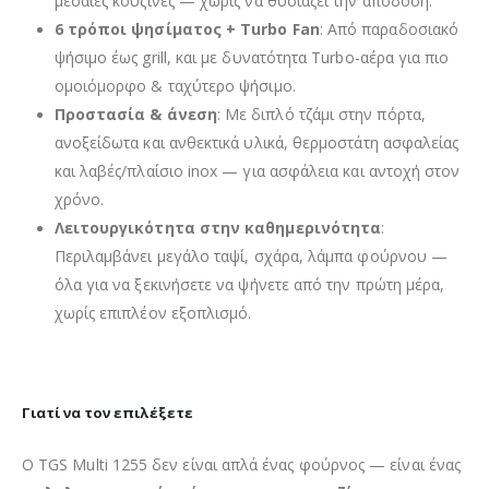
μεσαίες κουζίνες — χωρίς να θυσιάζει την απόδοση.
6 τρόποι ψησίματος + Turbo Fan
: Από παραδοσιακό
ψήσιμο έως grill, και με δυνατότητα Turbo-αέρα για πιο
ομοιόμορφο & ταχύτερο ψήσιμο.
Προστασία & άνεση
: Με διπλό τζάμι στην πόρτα,
ανοξείδωτα και ανθεκτικά υλικά, θερμοστάτη ασφαλείας
και λαβές/πλαίσιο inox — για ασφάλεια και αντοχή στον
χρόνο.
Λειτουργικότητα στην καθημερινότητα
:
Περιλαμβάνει μεγάλο ταψί, σχάρα, λάμπα φούρνου —
όλα για να ξεκινήσετε να ψήνετε από την πρώτη μέρα,
χωρίς επιπλέον εξοπλισμό.
Γιατί να τον επιλέξετε
Ο TGS Multi 1255 δεν είναι απλά ένας φούρνος — είναι ένας