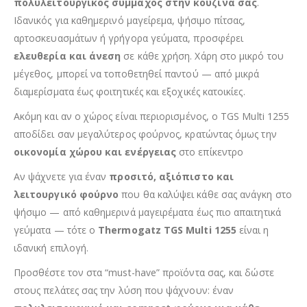
πολυλειτουργικός σύμμαχος στην κουζίνα σας
.
Ιδανικός για καθημερινό μαγείρεμα, ψήσιμο πίτσας,
αρτοσκευασμάτων ή γρήγορα γεύματα, προσφέρει
ελευθερία και άνεση
σε κάθε χρήση. Χάρη στο μικρό του
μέγεθος, μπορεί να τοποθετηθεί παντού — από μικρά
διαμερίσματα έως φοιτητικές και εξοχικές κατοικίες.
Ακόμη και αν ο χώρος είναι περιορισμένος, ο TGS Multi 1255
αποδίδει σαν μεγαλύτερος φούρνος, κρατώντας όμως την
οικονομία χώρου και ενέργειας
στο επίκεντρο
Αν ψάχνετε για έναν
προσιτό, αξιόπιστο και
λειτουργικό φούρνο
που θα καλύψει κάθε σας ανάγκη στο
ψήσιμο — από καθημερινά μαγειρέματα έως πιο απαιτητικά
γεύματα — τότε ο
Thermogatz TGS Multi 1255
είναι η
ιδανική επιλογή.
Προσθέστε τον στα “must-have” προϊόντα σας, και δώστε
στους πελάτες σας την λύση που ψάχνουν: έναν