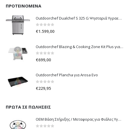
ΠΡΟΤΕΙΝΌΜΕΝΑ
Outdoorchef Dualchef S 325 G Ψησταριά Υγραερίου
0
out of 5
€
1.599,00
Outdoorchef Blazing & Cooking Zone Kit Plus για Ψησταριά Arosa Evo
0
out of 5
€
699,00
Outdoorchef Plancha για Arosa Evo
0
out of 5
€
229,95
ΠΡΏΤΑ ΣΕ ΠΩΛΉΣΕΙΣ
OEM Βάση Στήριξης / Μεταφορας για Φιάλες Υγραερίου 10 kg & 13 kg με ροδάκια