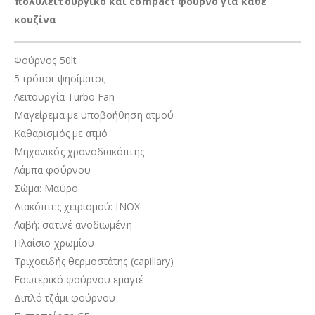
πολυλειτουργικό και compact φούρνο για κάθε
κουζίνα
.
Φούρνος 50lt
5 τρόποι ψησίματος
Λειτουργία Turbo Fan
Μαγείρεμα με υποβοήθηση ατμού
Καθαρισμός με ατμό
Μηχανικός χρονοδιακόπτης
Λάμπα φούρνου
Σώμα: Μαύρο
Διακόπτες χειρισμού: INOX
Λαβή: σατινέ ανοδιωμένη
Πλαίσιο χρωμίου
Τριχοειδής θερμοστάτης (capillary)
Εσωτερικό φούρνου εμαγιέ
Διπλό τζάμι φούρνου