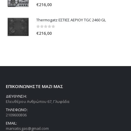
0
out of 5
€
216,00
Thermogatz ΕΣΤΙΕΣ ΑΕΡΙΟΥ TGC 2460 GL
0
out of 5
€
216,00
ΕΠΙΚΟΙΝΩΝΗΣΤΕ ΜΑΖΙ ΜΑΣ
ΔΙΕΥΘΥΝΣΗ:
Ελευθέρου Ανθρώπου 67, Γλυφάδα
ΤΗΛΕΦΩΝΟ:
2109600806
EMAIL:
maniatisgas@gmail.com