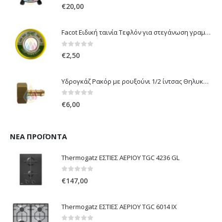
0
out of 5
€
20,00
Facot Ειδική ταινία Τεφλόν για στεγάνωση γραμμών αερίου 12m
0
out of 5
€
2,50
Υδρογκάζ Ρακόρ με ρουξούνι 1/2 ίντσας Θηλυκό Δεξιόστροφο για σύνδεση συσκευών με λάστιχο υγραερίου 8mm
0
out of 5
€
6,00
ΝΈΑ ΠΡΟΪΌΝΤΑ
Thermogatz ΕΣΤΙΕΣ ΑΕΡΙΟΥ TGC 4236 GL
0
out of 5
€
147,00
Thermogatz ΕΣΤΙΕΣ ΑΕΡΙΟΥ TGC 6014 IX