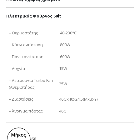
Ηλεκτρικός Φούρνος 50lt
– Θερμοστάτης
40-230°C
– Κάτω αντίσταση
800W
– Πάνω αντίσταση
600W
– Λυχνία
15W
– Λειτουργία Turbo Fan
25W
(Ανεμιστήρας)
– Διαστάσεις
46,5x40x24,5(ΜxBxY)
– Άνοιγμα πόρτας
46,5
60