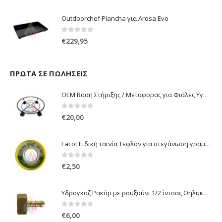
Outdoorchef Plancha για Arosa Evo
0
out of 5
€
229,95
ΠΡΏΤΑ ΣΕ ΠΩΛΉΣΕΙΣ
OEM Βάση Στήριξης / Μεταφορας για Φιάλες Υγραερίου 10 kg & 13 kg με ροδάκια
0
out of 5
€
20,00
Facot Ειδική ταινία Τεφλόν για στεγάνωση γραμμών αερίου 12m
0
out of 5
€
2,50
Υδρογκάζ Ρακόρ με ρουξούνι 1/2 ίντσας Θηλυκό Δεξιόστροφο για σύνδεση συσκευών με λάστιχο υγραερίου 8mm
0
out of 5
€
6,00