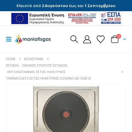
Κλειστά από
2 Αυγούστου
έως και
1 Σεπτεμβρίου
0
HOME
ΚΑΤΆΣΤΗΜΑ
ΕΣΤΊΑΣΗ
,
ΟΙΚΙΑΚΈΣ ΣΥΣΚΕΥΈΣ ΕΣΤΊΑΣΗΣ
,
ΕΝΤΟΙΧΙΖΌΜΕΝΕΣ ΕΣΤΊΕΣ ΗΛΕΚΤΡΙΚΈΣ
THERMOGATZ ΕΣΤΙΕΣ ΗΛΕΚΤΡΙΚΕΣ DOMINO KD 3500 IX