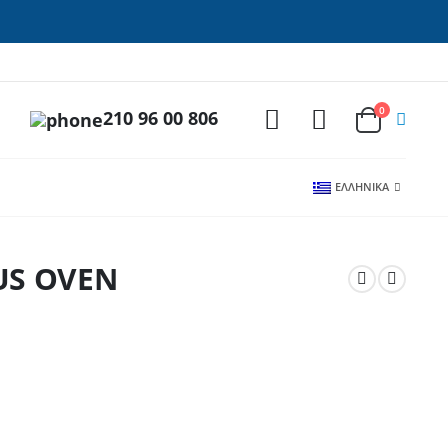
0
210 96 00 806
ΕΛΛΗΝΙΚΆ
US OVEN