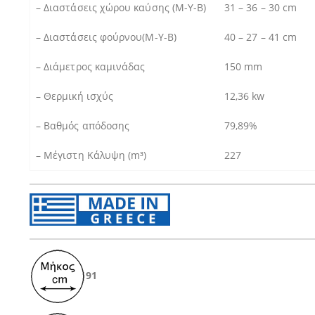
– Διαστάσεις χώρου καύσης (Μ-Υ-Β)
31 – 36 – 30 cm
– Διαστάσεις φούρνου(Μ-Υ-Β)
40 – 27 – 41 cm
– Διάμετρος καμινάδας
150 mm
– Θερμική ισχύς
12,36 kw
– Βαθμός απόδοσης
79,89%
–
Μέγιστη Κάλυψη (m³)
227
91