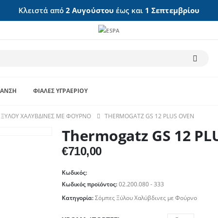
Κλειστά από
2 Αυγούστου
έως και
1 Σεπτεμβρίου
ΑΝΣΗ
ΦΙΆΛΕΣ ΥΓΡΑΕΡΊΟΥ
ΞΎΛΟΥ ΧΑΛΎΒΔΙΝΕΣ ΜΕ ΦΟΎΡΝΟ
THERMOGATZ GS 12 PLUS OVEN
Thermogatz GS 12 PL
€
710,00
Κωδικός:
Κωδικός προϊόντος:
02.200.080 - 333
Κατηγορία:
Σόμπες Ξύλου Χαλύβδινες με Φούρνο