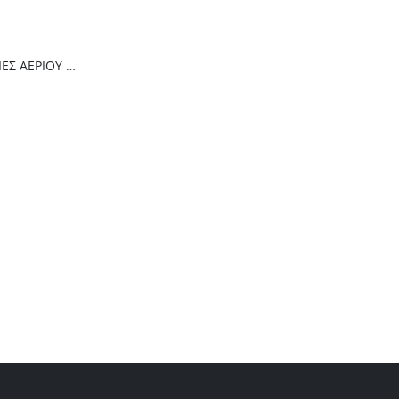
Thermogatz ΕΣΤΙΕΣ ΑΕΡΙΟΥ TGC 4236 GL
Thermogatz ΕΣΤΙΕΣ ΑΕΡΙΟΥ TGC 6014 IX
Thermogatz ΕΣΤΙΕΣ ΑΕΡΙΟΥ TGC 2460 GL