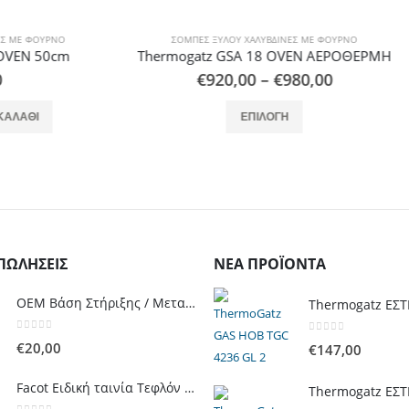
 ΞΎΛΟΥ ΧΑΛΎΒΔΙΝΕΣ ΜΕ ΦΟΎΡΝΟ
ΣΌΜΠΕΣ ΞΎΛΟΥ ΧΑΛΎΒΔΙΝΕΣ ΜΕ
tz GSA 18 OVEN ΑΕΡΟΘΕΡΜΗ
Thermogatz GS 12 O
Price
920,00
–
€
980,00
€
504,00
range:
Αυτό το προϊόν έχει πολλαπλές παραλλαγές. Οι επιλογές μπορούν να επιλεγούν στη σελίδα του προϊόντος
Αυτό το προϊόν έχει πολλαπλές παρ
€920,00
ΕΠΙΛΟΓΉ
ΕΠΙΛΟΓΉ
through
€980,00