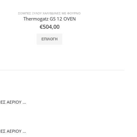
 ΦΟΎΡΝΟ
ΣΌΜΠΕΣ ΞΎΛΟΥ ΧΑΛΎΒΔΙΝΕΣ ΜΕ ΦΟΎΡΝΟ
VEN
Thermogatz ΣΟΜΠΑ ΞΥΛΟΥ GS 11 PLUS OVEN 50cm
€
645,75
αλλαγές. Οι επιλογές μπορούν να επιλεγούν στη σελίδα του προϊόντος
ΠΡΟΣΘΉΚΗ ΣΤΟ ΚΑΛΆΘΙ