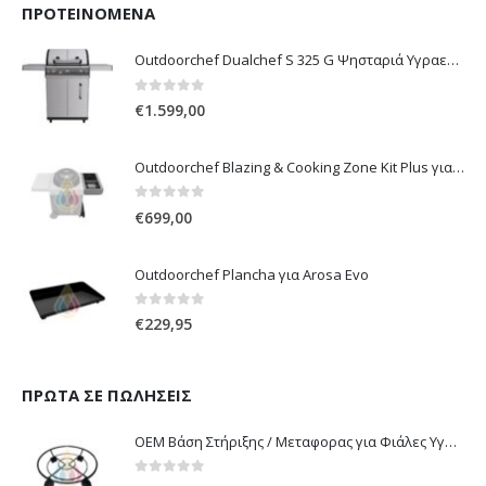
ΠΡΟΤΕΙΝΌΜΕΝΑ
Outdoorchef Dualchef S 325 G Ψησταριά Υγραερίου
0
out of 5
€
1.599,00
Outdoorchef Blazing & Cooking Zone Kit Plus για Ψησταριά Arosa Evo
0
out of 5
€
699,00
Outdoorchef Plancha για Arosa Evo
0
out of 5
€
229,95
ΠΡΏΤΑ ΣΕ ΠΩΛΉΣΕΙΣ
OEM Βάση Στήριξης / Μεταφορας για Φιάλες Υγραερίου 10 kg & 13 kg με ροδάκια
0
out of 5