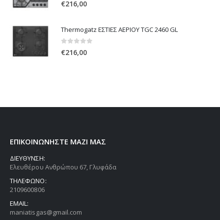
0
out of 5
€
216,00
Thermogatz ΕΣΤΙΕΣ ΑΕΡΙΟΥ TGC 2460 GL
0
out of 5
€
216,00
ΕΠΙΚΟΙΝΩΝΗΣΤΕ ΜΑΖΙ ΜΑΣ
ΔΙΕΥΘΥΝΣΗ:
Ελευθέρου Ανθρώπου 67, Γλυφάδα
ΤΗΛΕΦΩΝΟ:
2109600806
EMAIL:
maniatisgas@gmail.com