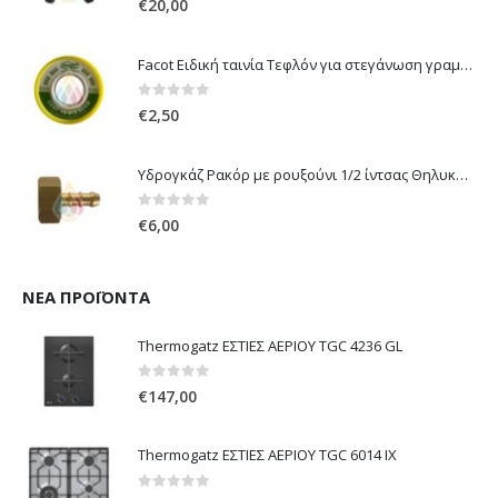
€
20,00
Facot Ειδική ταινία Τεφλόν για στεγάνωση γραμμών αερίου 12m
0
out of 5
€
2,50
Υδρογκάζ Ρακόρ με ρουξούνι 1/2 ίντσας Θηλυκό Δεξιόστροφο για σύνδεση συσκευών με λάστιχο υγραερίου 8mm
0
out of 5
€
6,00
ΝΈΑ ΠΡΟΪΌΝΤΑ
Thermogatz ΕΣΤΙΕΣ ΑΕΡΙΟΥ TGC 4236 GL
0
out of 5
€
147,00
Thermogatz ΕΣΤΙΕΣ ΑΕΡΙΟΥ TGC 6014 IX