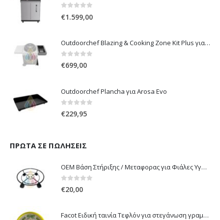
0
out of 5
€
1.599,00
Outdoorchef Blazing & Cooking Zone Kit Plus για Ψησταριά Arosa Evo
0
out of 5
€
699,00
Outdoorchef Plancha για Arosa Evo
0
out of 5
€
229,95
ΠΡΏΤΑ ΣΕ ΠΩΛΉΣΕΙΣ
OEM Βάση Στήριξης / Μεταφορας για Φιάλες Υγραερίου 10 kg & 13 kg με ροδάκια
0
out of 5
€
20,00
Facot Ειδική ταινία Τεφλόν για στεγάνωση γραμμών αερίου 12m