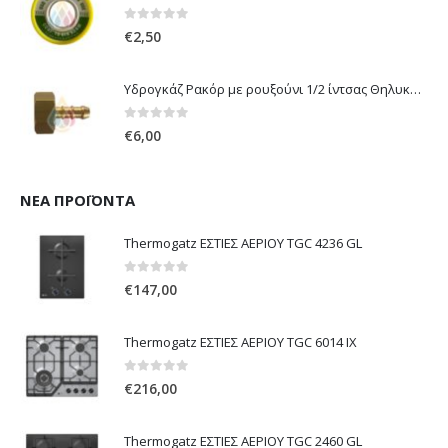
0
out of 5
€
2,50
Υδρογκάζ Ρακόρ με ρουξούνι 1/2 ίντσας Θηλυκό Δεξιόστροφο για σύνδεση συσκευών με λάστιχο υγραερίου 8mm
0
out of 5
€
6,00
ΝΈΑ ΠΡΟΪΌΝΤΑ
Thermogatz ΕΣΤΙΕΣ ΑΕΡΙΟΥ TGC 4236 GL
0
out of 5
€
147,00
Thermogatz ΕΣΤΙΕΣ ΑΕΡΙΟΥ TGC 6014 IX
0
out of 5
€
216,00
Thermogatz ΕΣΤΙΕΣ ΑΕΡΙΟΥ TGC 2460 GL