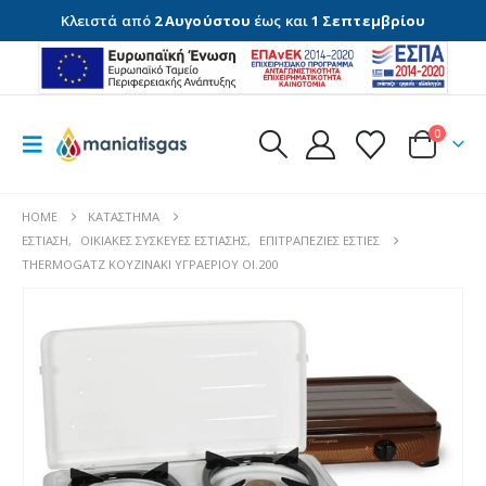
Κλειστά από
2 Αυγούστου
έως και
1 Σεπτεμβρίου
0
HOME
ΚΑΤΆΣΤΗΜΑ
ΕΣΤΊΑΣΗ
,
ΟΙΚΙΑΚΈΣ ΣΥΣΚΕΥΈΣ ΕΣΤΊΑΣΗΣ
,
ΕΠΙΤΡΑΠΈΖΙΕΣ ΕΣΤΊΕΣ
THERMOGATZ ΚΟΥΖΙΝΑΚΙ ΥΓΡΑΕΡΙΟΥ ΟΙ.200