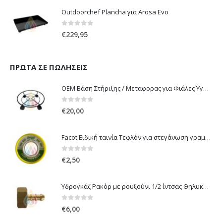
Outdoorchef Plancha για Arosa Evo
0
out of 5
€
229,95
ΠΡΏΤΑ ΣΕ ΠΩΛΉΣΕΙΣ
OEM Βάση Στήριξης / Μεταφορας για Φιάλες Υγραερίου 10 kg & 13 kg με ροδάκια
0
out of 5
€
20,00
Facot Ειδική ταινία Τεφλόν για στεγάνωση γραμμών αερίου 12m
0
out of 5
€
2,50
Υδρογκάζ Ρακόρ με ρουξούνι 1/2 ίντσας Θηλυκό Δεξιόστροφο για σύνδεση συσκευών με λάστιχο υγραερίου 8mm
0
out of 5
€
6,00