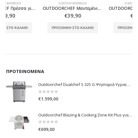
ΑΞΕΣΟΥΆΡ BARBEQUE
ΑΞΕΣΟΥΆΡ BARBEQUE
OUTDOORCHEF Μαντεμένιο Ταψί
OUTDOORCHEF Πέτρα Πίτσας 420/480
€
39,90
€
54,95
ΠΡΟΣΘΉΚΗ ΣΤΟ ΚΑΛΆΘΙ
ΠΡΟΣΘΉΚΗ ΣΤΟ ΚΑΛΆΘΙ
ΠΡΟΤΕΙΝΌΜΕΝΑ
Outdoorchef Dualchef S 325 G Ψησταριά Υγραερίου
0
out of 5
€
1.599,00
Outdoorchef Blazing & Cooking Zone Kit Plus για Ψησταριά Arosa Evo
0
out of 5
€
699,00