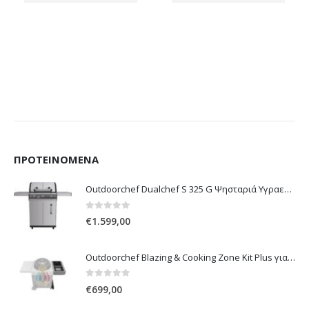
ΠΡΟΤΕΙΝΌΜΕΝΑ
Outdoorchef Dualchef S 325 G Ψησταριά Υγραερίου
0
out of 5
€
1.599,00
Outdoorchef Blazing & Cooking Zone Kit Plus για Ψησταριά Arosa Evo
0
out of 5
€
699,00