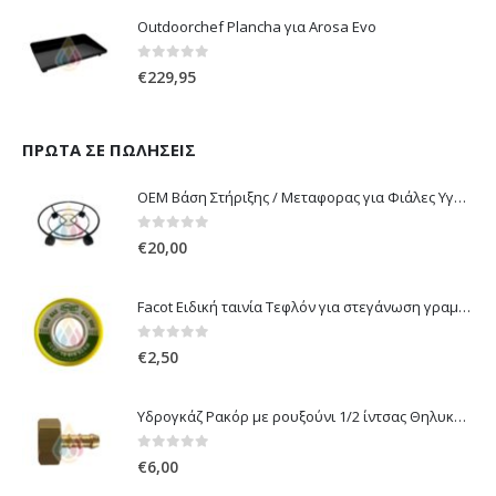
Outdoorchef Plancha για Arosa Evo
0
out of 5
€
229,95
ΠΡΏΤΑ ΣΕ ΠΩΛΉΣΕΙΣ
OEM Βάση Στήριξης / Μεταφορας για Φιάλες Υγραερίου 10 kg & 13 kg με ροδάκια
0
out of 5
€
20,00
Facot Ειδική ταινία Τεφλόν για στεγάνωση γραμμών αερίου 12m
0
out of 5
€
2,50
Υδρογκάζ Ρακόρ με ρουξούνι 1/2 ίντσας Θηλυκό Δεξιόστροφο για σύνδεση συσκευών με λάστιχο υγραερίου 8mm
0
out of 5
€
6,00