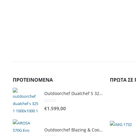
ΠΡΟΤΕΙΝΌΜΕΝΑ
ΠΡΏΤΑ ΣΕ 
Outdoorchef Dualchef S 325 G Ψησταριά Υγραερίου
0
out of 5
€
1.599,00
Outdoorchef Blazing & Cooking Zone Kit Plus για Ψησταριά Arosa Evo