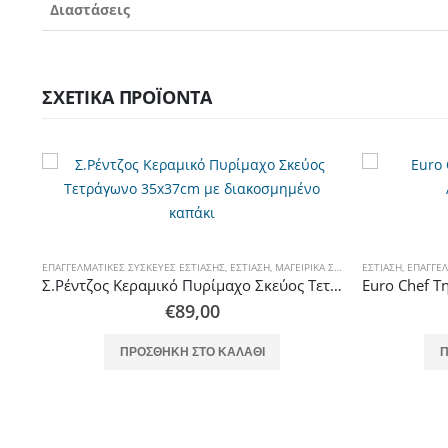
Διαστάσεις
ΣΧΕΤΙΚΆ ΠΡΟΪΌΝΤΑ
ΚΕΎΗ
,
ΕΠΑΓΓΕΛΜΑΤΙΚΈΣ ΣΥΣΚΕΥΈΣ ΕΣΤΊΑΣΗΣ
ΜΑΓΕΙΡΙΚΆ ΣΚΕΎΗ
,
ΟΙΚΙΑΚΈΣ ΣΥΣΚΕΥΈΣ ΕΣΤΊΑΣΗΣ
,
ΕΣΤΊΑΣΗ
,
ΜΑΓΕΙΡΙΚΆ ΣΚΕΎΗ
,
ΕΣΤΊΑΣΗ
ΜΑΓΕΙΡΙΚΆ ΣΚΕΎΗ
,
ΕΠΑΓΓΕΛ
Venus Μπρίκι υγραερίου Inox μεταλλικό χέρι Νο 2
Σ.Ρέντζος Κεραμικό Πυρίμαχο Σκεύος Τετράγωνο 35x37cm με διακοσμημένο καπάκι
€
89,00
ΠΡΟΣΘΉΚΗ ΣΤΟ ΚΑΛΆΘΙ
Π