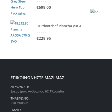
0
out of 5
€
699,00
Outdoorchef Plancha για Arosa Evo
0
out of 5
€
229,95
ΕΠΙΚΟΙΝΩΝΗΣΤΕ ΜΑΖΙ ΜΑΣ
ΔΙΕΥΘΥΝΣΗ:
Ελευθέρου Ανθρώπου 67, Γλυφάδα
ΤΗΛΕΦΩΝΟ:
2109600806
EMAIL: