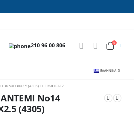
0
210 96 00 806
ΕΛΛΗΝΙΚΆ
 36.5XD30X2.5 (4305) THERMOGATZ
ΜΑΝΤΕΜΙ Νο14
2.5 (4305)