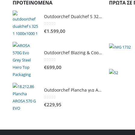
ΠΡΟΤΕΙΝΌΜΕΝΑ
ΠΡΏΤΑ ΣΕ 
Outdoorchef Dualchef S 325 G Ψησταριά Υγραερίου
0
out of 5
€
1.599,00
Outdoorchef Blazing & Cooking Zone Kit Plus για Ψησταριά Arosa Evo
0
out of 5
€
699,00
Outdoorchef Plancha για Arosa Evo
0
out of 5
€
229,95