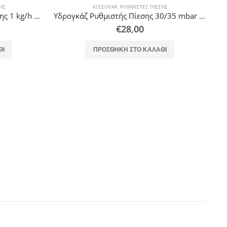
ΗΣ
ΑΞΕΣΟΥΆΡ
,
ΡΥΘΜΙΣΤΈΣ ΠΊΕΣΗΣ
Reca Type 694 Ρυθμιστής Πίεσης 1 kg/h για Σύνδεση Φιάλης με Λάστιχο 8mm Υγραερίου
Υδρογκάζ Ρυθμιστής Πίεσης 30/35 mbar 8/10 kg/h Είσοδος / Έξοδος 1/2 ίντσα Δεξιόστροφος θηλυκό
€
28,00
ΘΙ
ΠΡΟΣΘΉΚΗ ΣΤΟ ΚΑΛΆΘΙ
ΠΑΡ