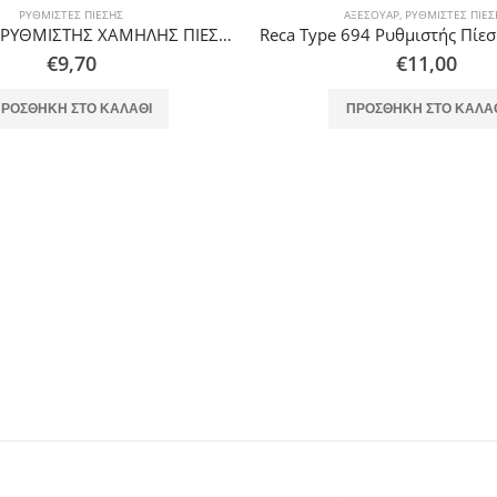
ΡΥΘΜΙΣΤΈΣ ΠΊΕΣΗΣ
ΑΞΕΣΟΥΆΡ
,
ΡΥΘΜΙΣΤΈΣ ΠΊΕΣ
Thermogatz ΡΥΘΜΙΣΤΗΣ ΧΑΜΗΛΗΣ ΠΙΕΣΗΣ RECA 0,8Kg ΦΙΑΛΗΣ 2/3/5Kg
€
9,70
€
11,00
ΡΟΣΘΉΚΗ ΣΤΟ ΚΑΛΆΘΙ
ΠΡΟΣΘΉΚΗ ΣΤΟ ΚΑΛΆ