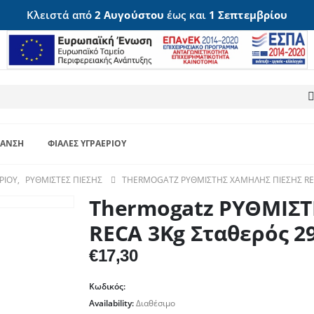
Κλειστά από
2 Αυγούστου
έως και
1 Σεπτεμβρίου
ΑΝΣΗ
ΦΙΆΛΕΣ ΥΓΡΑΕΡΊΟΥ
ΡΊΟΥ
,
ΡΥΘΜΙΣΤΈΣ ΠΊΕΣΗΣ
THERMOGATZ ΡΥΘΜΙΣΤΗΣ ΧΑΜΗΛΗΣ ΠΙΕΣΗΣ REC
Thermogatz ΡΥΘΜΙΣ
RECA 3Kg Σταθερός 2
€
17,30
Κωδικός:
Availability:
Διαθέσιμο