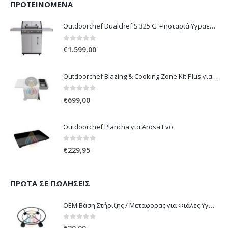
ΠΡΟΤΕΙΝΌΜΕΝΑ
Outdoorchef Dualchef S 325 G Ψησταριά Υγραερίου
0
out of 5
€
1.599,00
Outdoorchef Blazing & Cooking Zone Kit Plus για Ψησταριά Arosa Evo
0
out of 5
€
699,00
Outdoorchef Plancha για Arosa Evo
0
out of 5
€
229,95
ΠΡΏΤΑ ΣΕ ΠΩΛΉΣΕΙΣ
OEM Βάση Στήριξης / Μεταφορας για Φιάλες Υγραερίου 10 kg & 13 kg με ροδάκια
0
out of 5