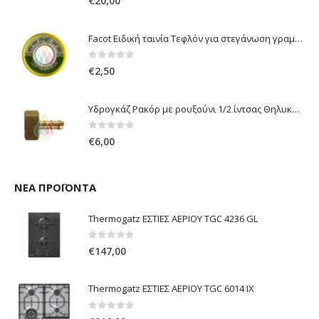
€
20,00
Facot Ειδική ταινία Τεφλόν για στεγάνωση γραμμών αερίου 12m
0
out of 5
€
2,50
Υδρογκάζ Ρακόρ με ρουξούνι 1/2 ίντσας Θηλυκό Δεξιόστροφο για σύνδεση συσκευών με λάστιχο υγραερίου 8mm
0
out of 5
€
6,00
ΝΈΑ ΠΡΟΪΌΝΤΑ
Thermogatz ΕΣΤΙΕΣ ΑΕΡΙΟΥ TGC 4236 GL
0
out of 5
€
147,00
Thermogatz ΕΣΤΙΕΣ ΑΕΡΙΟΥ TGC 6014 IX
0
out of 5