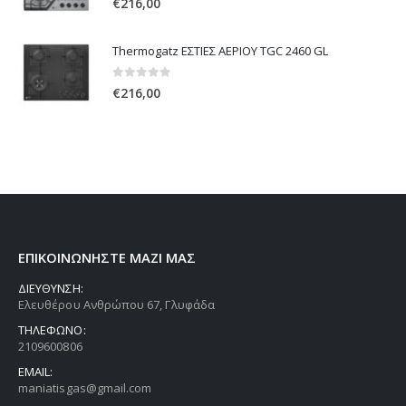
€
216,00
Thermogatz ΕΣΤΙΕΣ ΑΕΡΙΟΥ TGC 2460 GL
0
out of 5
€
216,00
ΕΠΙΚΟΙΝΩΝΗΣΤΕ ΜΑΖΙ ΜΑΣ
ΔΙΕΥΘΥΝΣΗ:
Ελευθέρου Ανθρώπου 67, Γλυφάδα
ΤΗΛΕΦΩΝΟ:
2109600806
EMAIL:
maniatisgas@gmail.com