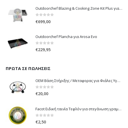
Outdoorchef Blazing & Cooking Zone Kit Plus για Ψησταριά Arosa Evo
0
out of 5
€
699,00
Outdoorchef Plancha για Arosa Evo
0
out of 5
€
229,95
ΠΡΏΤΑ ΣΕ ΠΩΛΉΣΕΙΣ
OEM Βάση Στήριξης / Μεταφορας για Φιάλες Υγραερίου 10 kg & 13 kg με ροδάκια
0
out of 5
€
20,00
Facot Ειδική ταινία Τεφλόν για στεγάνωση γραμμών αερίου 12m
0
out of 5
€
2,50