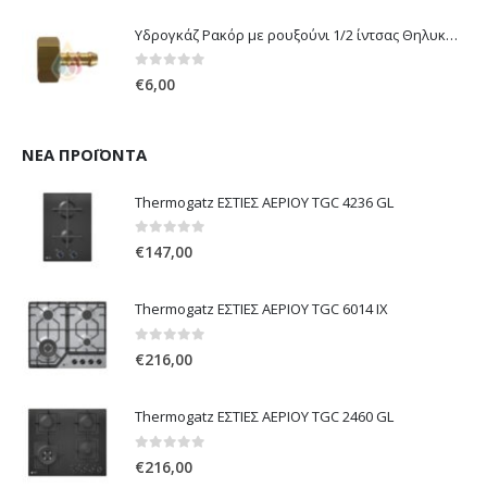
Υδρογκάζ Ρακόρ με ρουξούνι 1/2 ίντσας Θηλυκό Δεξιόστροφο για σύνδεση συσκευών με λάστιχο υγραερίου 8mm
0
out of 5
€
6,00
ΝΈΑ ΠΡΟΪΌΝΤΑ
Thermogatz ΕΣΤΙΕΣ ΑΕΡΙΟΥ TGC 4236 GL
0
out of 5
€
147,00
Thermogatz ΕΣΤΙΕΣ ΑΕΡΙΟΥ TGC 6014 IX
0
out of 5
€
216,00
Thermogatz ΕΣΤΙΕΣ ΑΕΡΙΟΥ TGC 2460 GL
0
out of 5
€
216,00