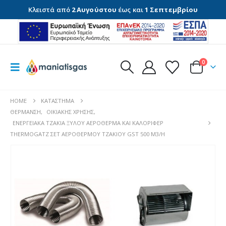
Κλειστά από
2 Αυγούστου
έως και
1 Σεπτεμβρίου
0
HOME
ΚΑΤΆΣΤΗΜΑ
ΘΈΡΜΑΝΣΗ
,
ΟΙΚΙΑΚΉΣ ΧΡΉΣΗΣ
,
ΕΝΕΡΓΕΙΑΚΆ ΤΖΆΚΙΑ ΞΎΛΟΥ ΑΕΡΌΘΕΡΜΑ ΚΑΙ ΚΑΛΟΡΙΦΈΡ
THERMOGATZ ΣΕΤ ΑΕΡΟΘΕΡΜΟΥ ΤΖΑΚΙΟΥ GST 500 M3/H