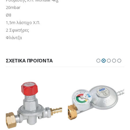
20mbar
Ø8
1,5m λάστιχο X.Π.
2 Σφικτήρες
Φλάντζα
ΣΧΕΤΙΚΆ ΠΡΟΪΌΝΤΑ