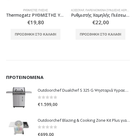
ΡΥΘΜΙΣΤΈΣ ΠΊΕΣΗΣ
ΑΞΕΣΟΥΆΡ
,
ΠΑΡΕΛΚΌΜΕΝΑ ΣΎΝΔΕΣΗΣ ΑΕΡΊΟΥ
,
ΡΥ
Thermogatz ΡΥΘΜΙΣΤΗΣ ΥΨΗΛΗΣ ΠΙΕΣΗΣ RECA 12kg
Ρυθμιστής Χαμηλής Πιέσεως Ασφαλείας 1,5KG/H-30 mbar
€
19,80
€
22,00
ΠΡΟΣΘΉΚΗ ΣΤΟ ΚΑΛΆΘΙ
ΠΡΟΣΘΉΚΗ ΣΤΟ ΚΑΛΆΘΙ
ΠΡΟΤΕΙΝΌΜΕΝΑ
Outdoorchef Dualchef S 325 G Ψησταριά Υγραερίου
0
out of 5
€
1.599,00
Outdoorchef Blazing & Cooking Zone Kit Plus για Ψησταριά Arosa Evo
0
out of 5
€
699,00