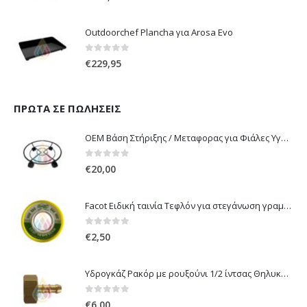
Outdoorchef Plancha για Arosa Evo
0
out of 5
€
229,95
ΠΡΏΤΑ ΣΕ ΠΩΛΉΣΕΙΣ
OEM Βάση Στήριξης / Μεταφορας για Φιάλες Υγραερίου 10 kg & 13 kg με ροδάκια
0
out of 5
€
20,00
Facot Ειδική ταινία Τεφλόν για στεγάνωση γραμμών αερίου 12m
0
out of 5
€
2,50
Υδρογκάζ Ρακόρ με ρουξούνι 1/2 ίντσας Θηλυκό Δεξιόστροφο για σύνδεση συσκευών με λάστιχο υγραερίου 8mm
0
out of 5
€
6,00