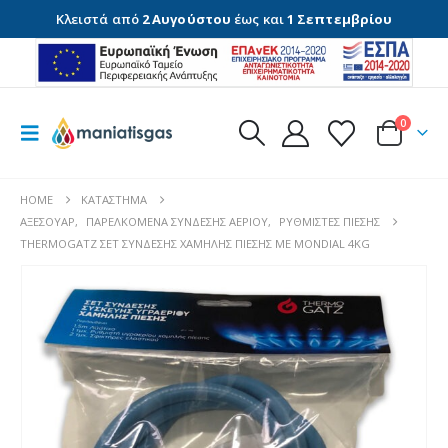
Κλειστά από
2 Αυγούστου
έως και
1 Σεπτεμβρίου
0
HOME
ΚΑΤΆΣΤΗΜΑ
ΑΞΕΣΟΥΆΡ
,
ΠΑΡΕΛΚΌΜΕΝΑ ΣΎΝΔΕΣΗΣ ΑΕΡΊΟΥ
,
ΡΥΘΜΙΣΤΈΣ ΠΊΕΣΗΣ
THERMOGATZ ΣΕΤ ΣΥΝΔΕΣΗΣ ΧΑΜΗΛΗΣ ΠΙΕΣΗΣ ΜΕ MONDIAL 4KG