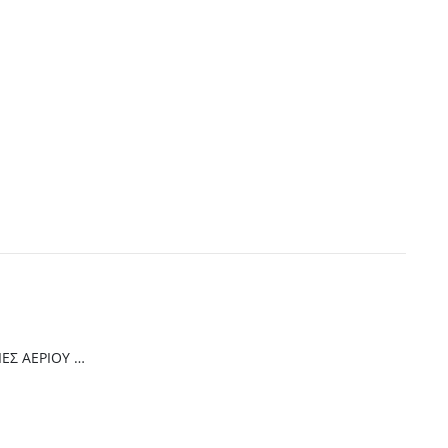
Thermogatz ΕΣΤΙΕΣ ΑΕΡΙΟΥ TGC 4236 GL