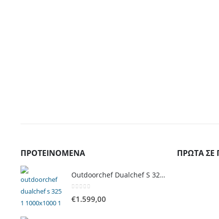
ΠΡΟΤΕΙΝΌΜΕΝΑ
ΠΡΏΤΑ ΣΕ 
Outdoorchef Dualchef S 325 G Ψησταριά Υγραερίου
0
out of 5
€
1.599,00