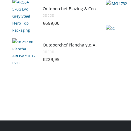
Outdoorchef Blazing & Cooking Zone Kit Plus για Ψησταριά Arosa Evo
0
out of 5
€
699,00
Outdoorchef Plancha για Arosa Evo
0
out of 5
€
229,95