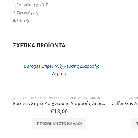
1,5m λάστιχο X.Π.
2 Σφικτήρες
Φλάντζα
ΣΧΕΤΙΚΆ ΠΡΟΪΌΝΤΑ
ΑΞΕΣΟΥΆΡ
,
ΠΑΡΕΛΚΌΜΕΝΑ ΣΎΝΔΕΣΗΣ ΑΕΡΊΟΥ
,
ΠΑΡΕΛΚΌΜΕΝΑ ΣΥΣΚΕΥΏΝ ΑΕΡΊΟΥ
ΑΞΕΣΟΥΆ
OEM Θερμόμετρο Μικρό Inox Ανταλλακτικό Συσκευών Υγραερίου
Eurogas Σπρέι Ανίχνευσης Διαρροής Αερίου
€
13,00
ΠΡΟΣΘΉΚΗ ΣΤΟ ΚΑΛΆΘΙ
Π