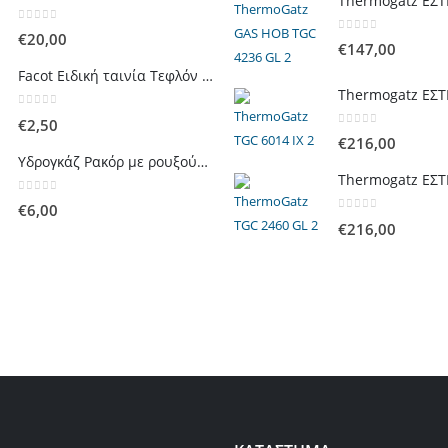
0
out of 5
€
20,00
0
out of 5
€
147,00
Facot Ειδική ταινία Τεφλόν για στεγάνωση γραμμών αερίου 12m
0
out of 5
€
2,50
0
out of 5
€
216,00
Υδρογκάζ Ρακόρ με ρουξούνι 1/2 ίντσας Θηλυκό Δεξιόστροφο για σύνδεση συσκευών με λάστιχο υγραερίου 8mm
0
out of 5
€
6,00
0
out of 5
€
216,00