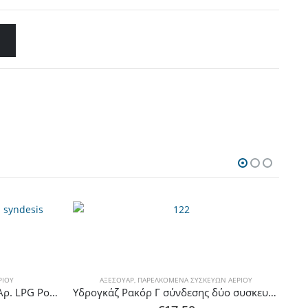
ΡΊΟΥ
ΑΞΕΣΟΥΆΡ
,
ΠΑΡΕΛΚΌΜΕΝΑ ΣΥΣΚΕΥΏΝ ΑΕΡΊΟΥ
Thermogatz ΡΑΚΟΡ 1/2” Θηλ. Αρ. LPG Ρουξούνι Ø8 ΣΥΝΔΕΣΗΣ ΣΤΗ ΦΙΑΛΗ
Υδρογκάζ Ρακόρ Γ σύνδεσης δύο συσκευών με φιάλη Αριστερόστροφο 1/2 ίντσας Είσοδος Θηλυκό/2 Έξοδοι Αρσενικοί