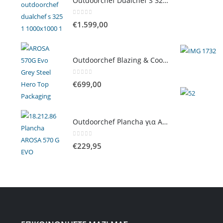
Outdoorchef Dualchef S 325 G Ψησταριά Υγραερίου
0
out of 5
€
1.599,00
Outdoorchef Blazing & Cooking Zone Kit Plus για Ψησταριά Arosa Evo
0
out of 5
€
699,00
Outdoorchef Plancha για Arosa Evo
0
out of 5
€
229,95