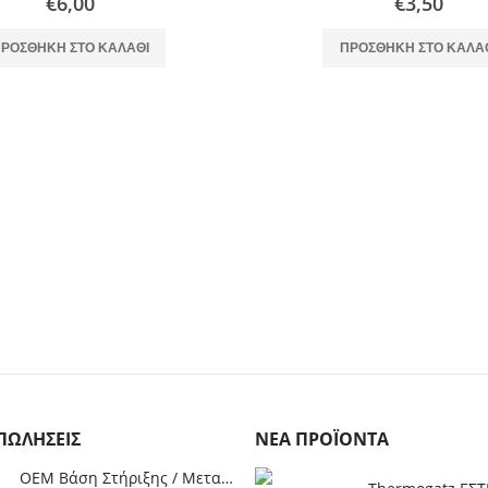
€
6,00
€
3,50
ΡΟΣΘΉΚΗ ΣΤΟ ΚΑΛΆΘΙ
ΠΡΟΣΘΉΚΗ ΣΤΟ ΚΑΛΆ
ΠΩΛΉΣΕΙΣ
ΝΈΑ ΠΡΟΪΌΝΤΑ
OEM Βάση Στήριξης / Μεταφορας για Φιάλες Υγραερίου 10 kg & 13 kg με ροδάκια