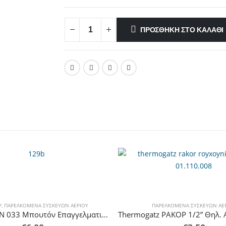
ΠΡΟΣΘΉΚΗ ΣΤΟ ΚΑΛΆΘΙ
Ρ
,
ΠΑΡΕΛΚΌΜΕΝΑ ΣΥΣΚΕΥΏΝ ΑΕΡΊΟΥ
ΠΑΡΕΛΚΌΜΕΝΑ ΣΥΣΚΕΥΏΝ ΑΕ
Calfer Gas AN 033 Μπουτόν Επαγγελματικής Συσκευής Ορειχάλκινο