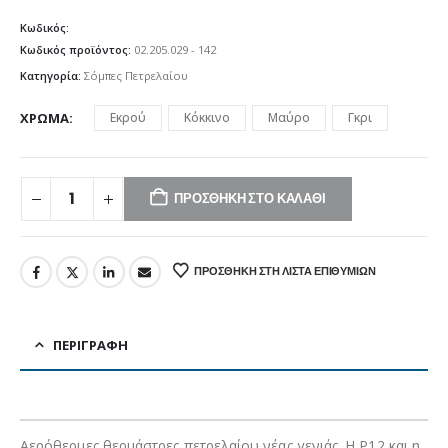
Κωδικός:
Κωδικός προϊόντος:
02.205.029 - 142
Κατηγορία:
Σόμπες Πετρελαίου
ΧΡΏΜΑ
Εκρού
Κόκκινο
Μαύρο
Γκρι
ΠΡΟΣΘΉΚΗ ΣΤΟ ΚΑΛΆΘΙ
ΠΡΟΣΘΉΚΗ ΣΤΗ ΛΊΣΤΑ ΕΠΙΘΥΜΙΏΝ
ΠΕΡΙΓΡΑΦΉ
Αερόθερμες θερμάστρες πετρελαίου νέας γενιάς. Η P12 και η