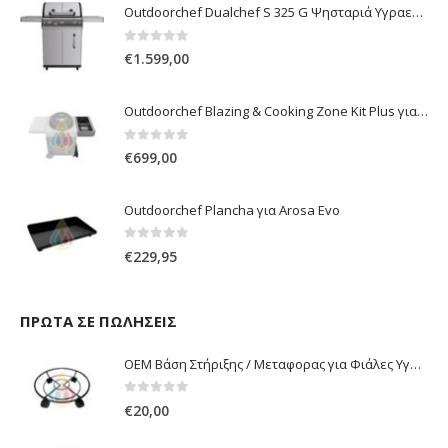
Outdoorchef Dualchef S 325 G Ψησταριά Υγραερίου
0
out of 5
€
1.599,00
Outdoorchef Blazing & Cooking Zone Kit Plus για Ψησταριά Arosa Evo
0
out of 5
€
699,00
Outdoorchef Plancha για Arosa Evo
0
out of 5
€
229,95
ΠΡΏΤΑ ΣΕ ΠΩΛΉΣΕΙΣ
OEM Βάση Στήριξης / Μεταφορας για Φιάλες Υγραερίου 10 kg & 13 kg με ροδάκια
0
out of 5
€
20,00