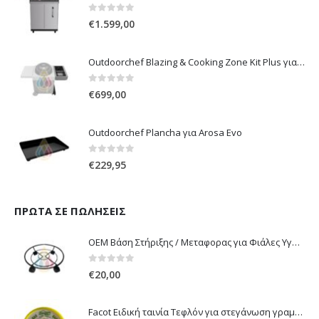
0
out of 5
€
1.599,00
Outdoorchef Blazing & Cooking Zone Kit Plus για Ψησταριά Arosa Evo
0
out of 5
€
699,00
Outdoorchef Plancha για Arosa Evo
0
out of 5
€
229,95
ΠΡΏΤΑ ΣΕ ΠΩΛΉΣΕΙΣ
OEM Βάση Στήριξης / Μεταφορας για Φιάλες Υγραερίου 10 kg & 13 kg με ροδάκια
0
out of 5
€
20,00
Facot Ειδική ταινία Τεφλόν για στεγάνωση γραμμών αερίου 12m