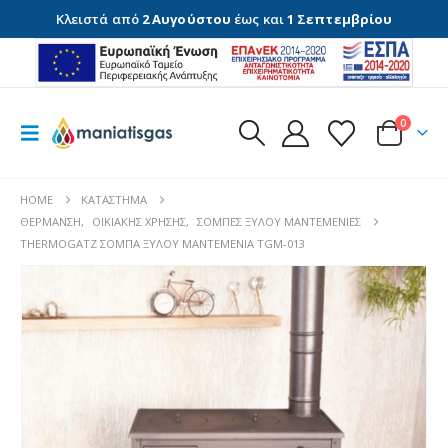
Κλειστά από
2 Αυγούστου
έως και
1 Σεπτεμβρίου
0
HOME
ΚΑΤΆΣΤΗΜΑ
ΘΈΡΜΑΝΣΗ
,
ΟΙΚΙΑΚΉΣ ΧΡΉΣΗΣ
,
ΣΌΜΠΕΣ ΞΎΛΟΥ ΜΑΝΤΕΜΈΝΙΕΣ
THERMOGATZ ΣΟΜΠΑ ΞΥΛΟΥ ΜΑΝΤΕΜΕΝΙΑ TGM-013