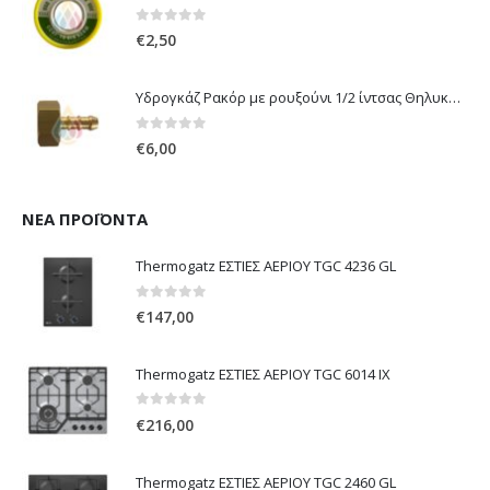
0
out of 5
€
2,50
Υδρογκάζ Ρακόρ με ρουξούνι 1/2 ίντσας Θηλυκό Δεξιόστροφο για σύνδεση συσκευών με λάστιχο υγραερίου 8mm
0
out of 5
€
6,00
ΝΈΑ ΠΡΟΪΌΝΤΑ
Thermogatz ΕΣΤΙΕΣ ΑΕΡΙΟΥ TGC 4236 GL
0
out of 5
€
147,00
Thermogatz ΕΣΤΙΕΣ ΑΕΡΙΟΥ TGC 6014 IX
0
out of 5
€
216,00
Thermogatz ΕΣΤΙΕΣ ΑΕΡΙΟΥ TGC 2460 GL