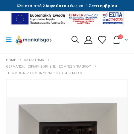
Κλειστά από
2 Αυγούστου
έως και
1 Σεπτεμβρίου
0
HOME
ΚΑΤΆΣΤΗΜΑ
ΘΈΡΜΑΝΣΗ
,
ΟΙΚΙΑΚΉΣ ΧΡΉΣΗΣ
,
ΣΌΜΠΕΣ ΥΓΡΑΕΡΊΟΥ
THERMOGATZ ΣΟΜΠΑ ΥΓΡΑΕΡΙΟΥ TGH-11A LOGS