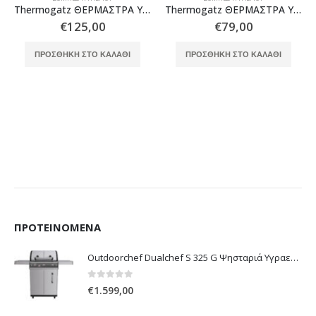
Thermogatz ΘΕΡΜΑΣΤΡΑ ΥΓΡΑΕΡΙΟΥ BLUE FLAME TG 4200 BF
Thermogatz ΘΕΡΜΑΣΤΡΑ ΥΓΡΑΕΡΙΟΥ TG MINI 4.2KW BLACK
€
125,00
€
79,00
ΠΡΟΣΘΉΚΗ ΣΤΟ ΚΑΛΆΘΙ
ΠΡΟΣΘΉΚΗ ΣΤΟ ΚΑΛΆΘΙ
ΠΡΟΤΕΙΝΌΜΕΝΑ
Outdoorchef Dualchef S 325 G Ψησταριά Υγραερίου
0
out of 5
€
1.599,00