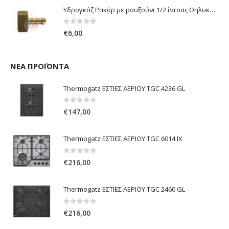
Υδρογκάζ Ρακόρ με ρουξούνι 1/2 ίντσας Θηλυκό Δεξιόστροφο για σύνδεση συσκευών με λάστιχο υγραερίου 8mm
0
out of 5
€
6,00
ΝΈΑ ΠΡΟΪΌΝΤΑ
Thermogatz ΕΣΤΙΕΣ ΑΕΡΙΟΥ TGC 4236 GL
0
out of 5
€
147,00
Thermogatz ΕΣΤΙΕΣ ΑΕΡΙΟΥ TGC 6014 IX
0
out of 5
€
216,00
Thermogatz ΕΣΤΙΕΣ ΑΕΡΙΟΥ TGC 2460 GL
0
out of 5
€
216,00