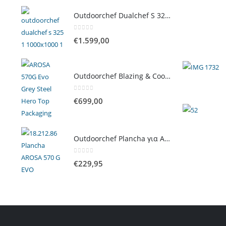
Outdoorchef Dualchef S 325 G Ψησταριά Υγραερίου
0
out of 5
€
1.599,00
Outdoorchef Blazing & Cooking Zone Kit Plus για Ψησταριά Arosa Evo
0
out of 5
€
699,00
Outdoorchef Plancha για Arosa Evo
0
out of 5
€
229,95