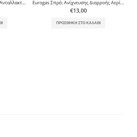
OEM Θερμόμετρο Μικρό Inox Ανταλλακτικό Συσκευών Υγραερίου
Eurogas Σπρέι Ανίχνευσης Διαρροής Αερίου
€
13,00
ΘΙ
ΠΡΟΣΘΉΚΗ ΣΤΟ ΚΑΛΆΘΙ