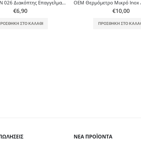
Calfer Gas AN 026 Διακόπτης Επαγγελματικής Συσκευής Υγραερίου με μια έξοδο
€
6,90
€
10,00
ΡΟΣΘΉΚΗ ΣΤΟ ΚΑΛΆΘΙ
ΠΡΟΣΘΉΚΗ ΣΤΟ ΚΑΛΆ
ΠΩΛΉΣΕΙΣ
ΝΈΑ ΠΡΟΪΌΝΤΑ