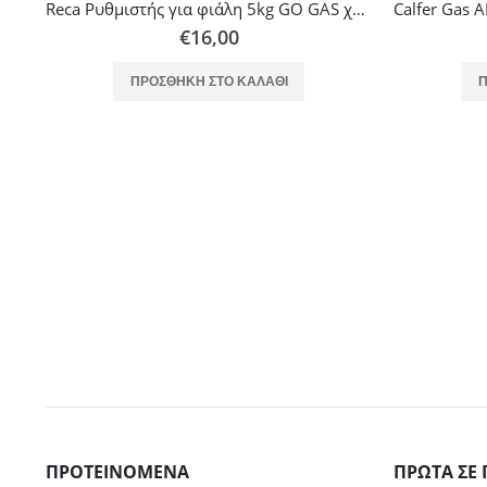
Calfer Gas AN 005 Κεφαλή Μεσαία Ανοξείδωτη για Ελαφρού Τύπου Επιτραπέζιες Εστίες
Reca Ρυθμιστής για φιάλη 5kg GO GAS χαμηλής πίεσης 1,5 kg
€
16,00
ΠΡΟΣΘΉΚΗ ΣΤΟ ΚΑΛΆΘΙ
Π
ΠΡΟΤΕΙΝΌΜΕΝΑ
ΠΡΏΤΑ ΣΕ 