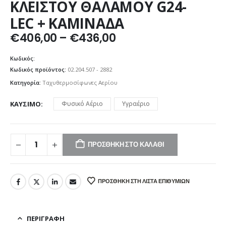
ΚΛΕΙΣΤΟΥ ΘΑΛΑΜΟΥ G24-
LEC + ΚΑΜΙΝΑΔΑ
Price
€
406,00
–
€
436,00
range:
€406,00
Κωδικός:
through
Κωδικός προϊόντος:
02.204.507 - 2882
€436,00
Κατηγορία:
Ταχυθερμοσίφωνες Αερίου
ΚΑΎΣΙΜΟ
Φυσικό Αέριο
Υγραέριο
ΠΡΟΣΘΉΚΗ ΣΤΟ ΚΑΛΆΘΙ
ΠΡΟΣΘΉΚΗ ΣΤΗ ΛΊΣΤΑ ΕΠΙΘΥΜΙΏΝ
ΠΕΡΙΓΡΑΦΉ