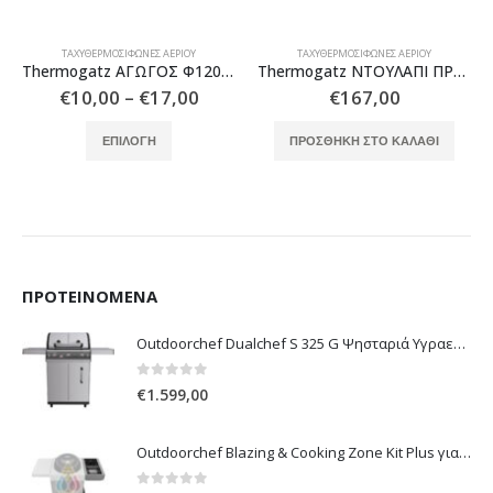
 ΑΕΡΊΟΥ
ΤΑΧΥΘΕΡΜΟΣΊΦΩΝΕΣ ΑΕΡΊΟΥ
ΤΑΧΥΘΕΡΜΟΣΊΦΩΝΕΣ ΑΕΡ
Thermogatz ΑΓΩΓΟΣ Φ120 ΙΝΟΧ ART
Thermogatz ΝΤΟΥΛΑΠΙ ΠΡΟΣΤΑΣΙΑΣ
Price
7,00
€
167,00
€
27,00
range:
Αυτό το προϊόν έχει πολλαπλές παραλλαγές. Οι επιλογές μπορούν να επιλεγούν στη σελίδα του προϊόντος
€10,00
ΠΡΟΣΘΉΚΗ ΣΤΟ ΚΑΛΆΘΙ
ΠΡΟΣΘΉΚΗ ΣΤΟ ΚΑΛ
through
€17,00
ΠΡΟΤΕΙΝΌΜΕΝΑ
Outdoorchef Dualchef S 325 G Ψησταριά Υγραερίου
0
out of 5
€
1.599,00
Outdoorchef Blazing & Cooking Zone Kit Plus για Ψησταριά Arosa Evo