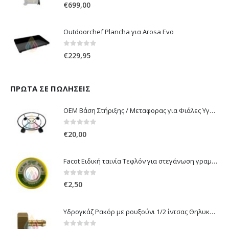
0
out of 5
€
699,00
Outdoorchef Plancha για Arosa Evo
0
out of 5
€
229,95
ΠΡΏΤΑ ΣΕ ΠΩΛΉΣΕΙΣ
OEM Βάση Στήριξης / Μεταφορας για Φιάλες Υγραερίου 10 kg & 13 kg με ροδάκια
0
out of 5
€
20,00
Facot Ειδική ταινία Τεφλόν για στεγάνωση γραμμών αερίου 12m
0
out of 5
€
2,50
Υδρογκάζ Ρακόρ με ρουξούνι 1/2 ίντσας Θηλυκό Δεξιόστροφο για σύνδεση συσκευών με λάστιχο υγραερίου 8mm