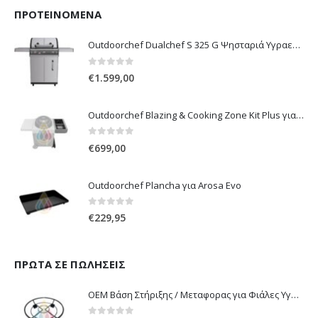
ΠΡΟΤΕΙΝΌΜΕΝΑ
Outdoorchef Dualchef S 325 G Ψησταριά Υγραερίου
0
out of 5
€
1.599,00
Outdoorchef Blazing & Cooking Zone Kit Plus για Ψησταριά Arosa Evo
0
out of 5
€
699,00
Outdoorchef Plancha για Arosa Evo
0
out of 5
€
229,95
ΠΡΏΤΑ ΣΕ ΠΩΛΉΣΕΙΣ
OEM Βάση Στήριξης / Μεταφορας για Φιάλες Υγραερίου 10 kg & 13 kg με ροδάκια