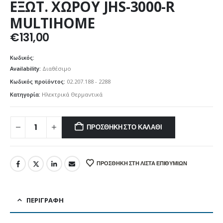
ΕΞΩΤ. ΧΩΡΟΥ JHS-3000-R
MULTIHOME
€
131,00
Κωδικός:
Availability:
Διαθέσιμο
Κωδικός προϊόντος:
02.207.188 - 2288
Κατηγορία:
Ηλεκτρικά Θερμαντικά
ΠΡΟΣΘΉΚΗ ΣΤΟ ΚΑΛΆΘΙ
ΠΡΟΣΘΉΚΗ ΣΤΗ ΛΊΣΤΑ ΕΠΙΘΥΜΙΏΝ
ΠΕΡΙΓΡΑΦΉ