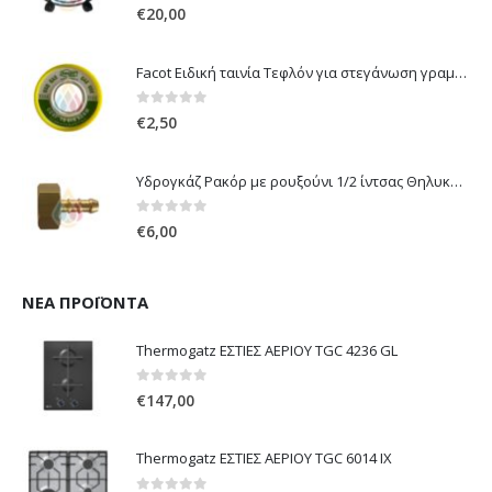
0
out of 5
€
20,00
Facot Ειδική ταινία Τεφλόν για στεγάνωση γραμμών αερίου 12m
0
out of 5
€
2,50
Υδρογκάζ Ρακόρ με ρουξούνι 1/2 ίντσας Θηλυκό Δεξιόστροφο για σύνδεση συσκευών με λάστιχο υγραερίου 8mm
0
out of 5
€
6,00
ΝΈΑ ΠΡΟΪΌΝΤΑ
Thermogatz ΕΣΤΙΕΣ ΑΕΡΙΟΥ TGC 4236 GL
0
out of 5
€
147,00
Thermogatz ΕΣΤΙΕΣ ΑΕΡΙΟΥ TGC 6014 IX