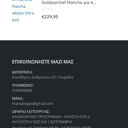
Outdoorchef Plancha για Arosa Evo
0
out of 5
€
229,95
ΕΠΙΚΟΙΝΩΝΗΣΤΕ ΜΑΖΙ ΜΑΣ
ΔΙΕΥΘΥΝΣΗ:
Ελευθέρου Ανθρώπου 67, Γλυφάδα
ΤΗΛΕΦΩΝΟ:
2109600806
EMAIL:
maniatisgas@gmail.com
ΩΡΑΡΙΟ ΛΕΙΤΟΥΡΓΙΑΣ:
ΚΑΛΟΚΑΙΡΙΝΟ ΠΡΟΓΡΑΜΜΑ - ΚΛΕΙΣΤΑ ΑΠΟ 2
ΑΥΓΟΥΣΤΟΥ ΕΩΣ ΚΑΙ 1 ΣΕΠΤΕΜΒΡΗ
Δευτέρα και Τετάρτη: 08:30 - 14:30 Τρίτη: 08:30 -