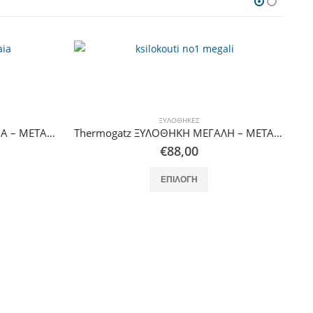
Thermogatz ΞΥΛΟΘΗΚΗ ΜΕΓΑΛΗ – ΜΕΤΑΛΛΙΚΗ
αλλαγές. Οι επιλογές μπορούν να επιλεγούν στη σελίδα του προϊόντος
ΞΥΛΟΘΉΚΕΣ
Thermogatz ΞΥΛΟΘΗΚΗ BOX OPEN
€
130,00