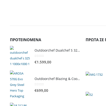
ΠΡΟΤΕΙΝΌΜΕΝΑ
ΠΡΏΤΑ ΣΕ 
Outdoorchef Dualchef S 325 G Ψησταριά Υγραερίου
0
out of 5
€
1.599,00
Outdoorchef Blazing & Cooking Zone Kit Plus για Ψησταριά Arosa Evo
0
out of 5
€
699,00