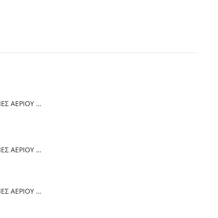
ΠΡΟΣΘΉΚΗ ΣΤΟ ΚΑΛΆΘΙ
Thermogatz ΕΣΤΙΕΣ ΑΕΡΙΟΥ TGC 4236 GL
Thermogatz ΕΣΤΙΕΣ ΑΕΡΙΟΥ TGC 6014 IX
Thermogatz ΕΣΤΙΕΣ ΑΕΡΙΟΥ TGC 2460 GL