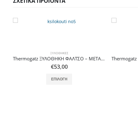
ΣΧΕΤΙΚΆ ΠΡΟΪΌΝΤΑ
ΞΥΛΟΘΉΚΕΣ
Thermogatz ΞΥΛΟΘΗΚΗ ΦΑΛΤΣΟ – ΜΕΤΑΛΛΙΚΗ
Thermogatz ΞΥΛΟΘΗΚΗ ΜΙΚΡΗ – ΜΕΤΑΛΛΙΚΗ
€
60,00
Αυτό το προϊόν έχει πολλαπλές παραλλαγές. Οι επιλογές μπορούν να επιλεγούν στη σελίδα του προϊόντος
ΕΠΙΛΟΓΉ