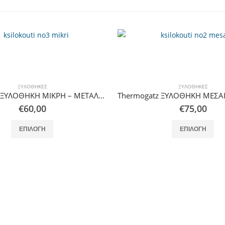
ΞΥΛΟΘΉΚΕΣ
ΞΥΛΟΘΉΚΕΣ
Thermogatz ΞΥΛΟΘΗΚΗ ΜΕΣΑΙΑ – ΜΕΤΑΛΛΙΚΗ
€
75,00
€
88,00
Αυτό το προϊόν έχει πολλαπλές παραλλαγές. Οι επιλογές μπορούν να επιλεγούν στη σελίδα του προϊόντος
Αυτό το προϊόν έχει πολλαπλές παρ
ΕΠΙΛΟΓΉ
ΕΠΙΛΟΓΉ