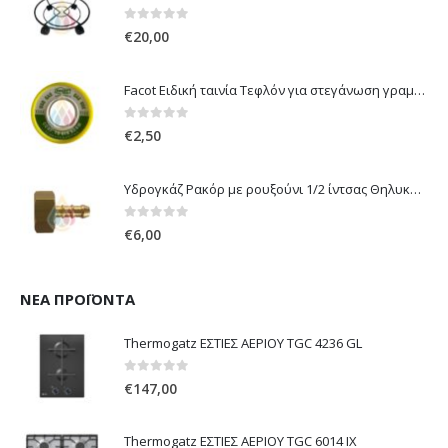
0
out of 5
€
20,00
Facot Ειδική ταινία Τεφλόν για στεγάνωση γραμμών αερίου 12m
0
out of 5
€
2,50
Υδρογκάζ Ρακόρ με ρουξούνι 1/2 ίντσας Θηλυκό Δεξιόστροφο για σύνδεση συσκευών με λάστιχο υγραερίου 8mm
0
out of 5
€
6,00
ΝΈΑ ΠΡΟΪΌΝΤΑ
Thermogatz ΕΣΤΙΕΣ ΑΕΡΙΟΥ TGC 4236 GL
0
out of 5
€
147,00
Thermogatz ΕΣΤΙΕΣ ΑΕΡΙΟΥ TGC 6014 IX