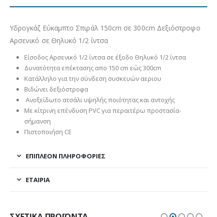
Υδρογκάζ Εύκαμπτο Σπιράλ 150cm σε 300cm Δεξιόστροφο
Αρσενικό σε Θηλυκό 1/2 ίντσα
Είσοδος Αρσενικό 1/2 ίντσα σε έξοδο Θηλυκό 1/2 ίντσα
Δυνατότητα επέκτασης απο 150 cm εώς 300cm
Κατάλληλο για την σύνδεση συσκευών αεριου
Βιδώνει δεξιόστροφα
Ανοξείδωτο ατσάλι υψηλής ποιότητας και αντοχής
Με κίτρινη επένδυση PVC για περαιτέρω προστασία-
σήμανση
Πιστοποιήση CE
ΕΠΙΠΛΈΟΝ ΠΛΗΡΟΦΟΡΊΕΣ
ΕΤΑΙΡΊΑ
ΣΧΕΤΙΚΆ ΠΡΟΪΌΝΤΑ