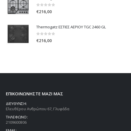
0
out of 5
€
216,00
Thermogatz ΕΣΤΙΕΣ ΑΕΡΙΟΥ TGC 2460 GL
0
out of 5
€
216,00
ΕΠΙΚΟΙΝΩΝΗΣΤΕ ΜΑΖΙ ΜΑΣ
ΔΙΕΥΘΥΝΣΗ:
Ελευθέρου Ανθρώπου 67, Γλυφάδα
ΤΗΛΕΦΩΝΟ:
2109600806
EMAIL: