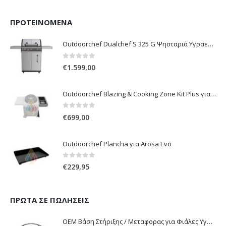
ΠΡΟΤΕΙΝΌΜΕΝΑ
Outdoorchef Dualchef S 325 G Ψησταριά Υγραερίου
0
out of 5
€
1.599,00
Outdoorchef Blazing & Cooking Zone Kit Plus για Ψησταριά Arosa Evo
0
out of 5
€
699,00
Outdoorchef Plancha για Arosa Evo
0
out of 5
€
229,95
ΠΡΏΤΑ ΣΕ ΠΩΛΉΣΕΙΣ
OEM Βάση Στήριξης / Μεταφορας για Φιάλες Υγραερίου 10 kg & 13 kg με ροδάκια