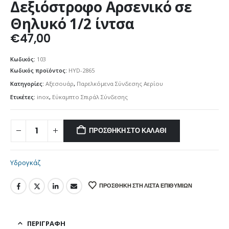
Δεξιόστροφο Αρσενικό σε
Θηλυκό 1/2 ίντσα
€
47,00
Κωδικός:
103
Κωδικός προϊόντος:
HYD-2865
Κατηγορίες:
Αξεσουάρ
,
Παρελκόμενα Σύνδεσης Αερίου
Ετικέτες:
inox
,
Εύκαμπτο Σπιράλ Σύνδεσης
ΠΡΟΣΘΉΚΗ ΣΤΟ ΚΑΛΆΘΙ
Υδρογκάζ
ΠΡΟΣΘΉΚΗ ΣΤΗ ΛΊΣΤΑ ΕΠΙΘΥΜΙΏΝ
ΠΕΡΙΓΡΑΦΉ