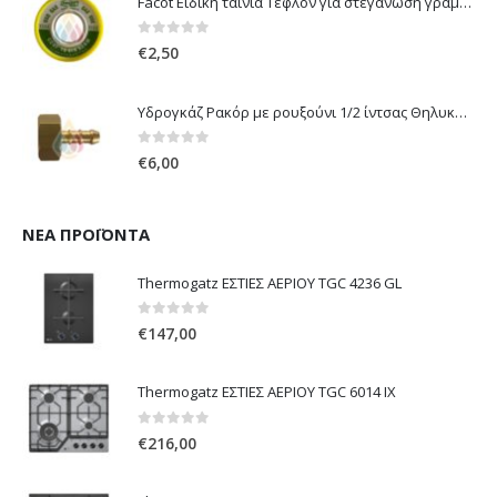
Facot Ειδική ταινία Τεφλόν για στεγάνωση γραμμών αερίου 12m
0
out of 5
€
2,50
Υδρογκάζ Ρακόρ με ρουξούνι 1/2 ίντσας Θηλυκό Δεξιόστροφο για σύνδεση συσκευών με λάστιχο υγραερίου 8mm
0
out of 5
€
6,00
ΝΈΑ ΠΡΟΪΌΝΤΑ
Thermogatz ΕΣΤΙΕΣ ΑΕΡΙΟΥ TGC 4236 GL
0
out of 5
€
147,00
Thermogatz ΕΣΤΙΕΣ ΑΕΡΙΟΥ TGC 6014 IX
0
out of 5
€
216,00