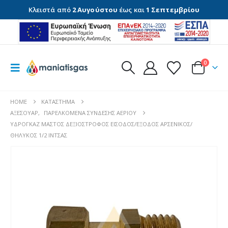
Κλειστά από
2 Αυγούστου
έως και
1 Σεπτεμβρίου
0
HOME
ΚΑΤΆΣΤΗΜΑ
ΑΞΕΣΟΥΆΡ
,
ΠΑΡΕΛΚΌΜΕΝΑ ΣΎΝΔΕΣΗΣ ΑΕΡΊΟΥ
ΥΔΡΟΓΚΆΖ ΜΑΣΤΌΣ ΔΕΞΙΌΣΤΡΟΦΟΣ ΕΊΣΟΔΟΣ/ΈΞΟΔΟΣ ΑΡΣΕΝΙΚΌΣ/
ΘΗΛΥΚΌΣ 1/2 ΊΝΤΣΑΣ