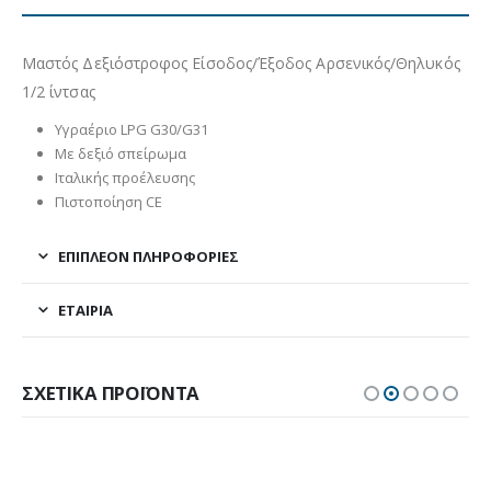
Μαστός Δεξιόστροφος Είσοδος/Έξοδος Αρσενικός/Θηλυκός
1/2 ίντσας
Υγραέριο LPG G30/G31
Με δεξιό σπείρωμα
Ιταλικής προέλευσης
Πιστοποίηση CE
ΕΠΙΠΛΈΟΝ ΠΛΗΡΟΦΟΡΊΕΣ
ΕΤΑΙΡΊΑ
ΣΧΕΤΙΚΆ ΠΡΟΪΌΝΤΑ