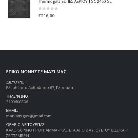
Thermogatz ΕΣΤΙΕΣ ΑΕΡΙΟΥ TGC 2460 GL
0
out of 5
€
216,00
ΕΠΙΚΟΙΝΩΝΗΣΤΕ ΜΑΖΙ ΜΑΣ
ΔΙΕΥΘΥΝΣΗ:
Ελευθέρου Ανθρώπου 67, Γλυφάδα
ΤΗΛΕΦΩΝΟ:
2109600806
EMAIL:
maniatisgas@gmail.com
ΩΡΑΡΙΟ ΛΕΙΤΟΥΡΓΙΑΣ:
ΚΑΛΟΚΑΙΡΙΝΟ ΠΡΟΓΡΑΜΜΑ - ΚΛΕΙΣΤΑ ΑΠΟ 2 ΑΥΓΟΥΣΤΟΥ ΕΩΣ ΚΑΙ 1
ΣΕΠΤΕΜΒΡΗ