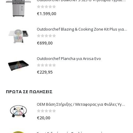
0
out of 5
€
1.599,00
Outdoorchef Blazing & Cooking Zone Kit Plus για Ψησταριά Arosa Evo
0
out of 5
€
699,00
Outdoorchef Plancha για Arosa Evo
0
out of 5
€
229,95
ΠΡΏΤΑ ΣΕ ΠΩΛΉΣΕΙΣ
OEM Βάση Στήριξης / Μεταφορας για Φιάλες Υγραερίου 10 kg & 13 kg με ροδάκια
0
out of 5
€
20,00